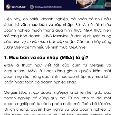
Hiện nay, có nhiều doanh nghiệp, cá nhân có nhu cầu
được
tư vấn mua bán và sáp nhập
. Bởi vì, có rất nhiều
doanh nghiệp muốn thông qua hình thức
M&A
thực hiện
mở rộng kinh doanh. JUSG Mservice là đơn vị chuyên cung
cấp
dịch vụ tư vấn mua bán sáp nhập
. Các bạn hãy cùng
JUSG Mservice tìm hiểu về hình thức M&A nhé!
1. Mua bán và sáp nhập (M&A) là gì?
M&A
là thuật ngữ viết tắt của cụm từ Mergers và
Acquisitions.
M&A
là hoạt động giành quyền kiểm soát
doanh nghiệp thông qua hình thức sáp nhập hay mua lại 1
phần hoặc toàn bộ doanh nghiệp khác.
Mergers (
Sáp nhập doanh nghiệp
) là sự liên kết giữa các
doanh nghiệp có cùng quy mô. Từ đó, cho ra đời một
doanh nghiệp có tư cách pháp nhân mới. Toàn bộ tài sản,
lợi ích chung, quyền hay nghĩa vụ của doanh nghiệp bị
sáp nhập hay bị mua lại sẽ “về tay” doanh nghiệp sáp