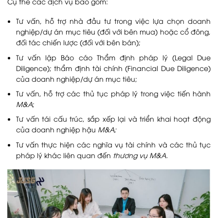
Cụ thể các dịch vụ bao gồm:
Tư vấn, hỗ trợ nhà đầu tư trong việc lựa chọn doanh
nghiệp/dự án mục tiêu (đối với bên mua) hoặc cổ đông,
đối tác chiến lược (đối với bên bán);
Tư vấn lập Báo cáo Thẩm định pháp lý (Legal Due
Diligence); thẩm định tài chính (Financial Due Diligence)
của doanh nghiệp/dự án mục tiêu;
Tư vấn, hỗ trợ các thủ tục pháp lý trong việc tiến hành
M&A
;
Tư vấn tái cấu trúc, sắp xếp lại và triển khai hoạt động
của doanh nghiệp hậu
M&A;
Tư vấn thực hiện các nghĩa vụ tài chính và các thủ tục
pháp lý khác liên quan đến
thương vụ M&A.