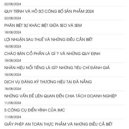
22/08/2024
QUY TRÌNH VÀ HỒ SƠ CÔNG BỐ SẢN PHẨM 2024
22/08/2024
PHÂN BIỆT SỰ KHÁC BIỆT GIỮA SEO VÀ SEM
18/08/2024
LỢI NHUẬN SAU THUẾ VÀ NHỮNG ĐIỀU CẦN BIẾT
18/08/2024
CHÀO BÁN CỔ PHẦN LÀ GÌ ? VÀ NHỮNG QUY ĐỊNH
18/08/2024
NHÃN HIỆU NỔI TIẾNG LÀ GÌ? NHỮNG TIÊU CHÍ ĐÁNH GIÁ
18/08/2024
DỊCH VỤ ĐĂNG KÝ THƯƠNG HIỆU TẠI ĐÀ NẴNG
18/08/2024
NHỮNG VẤN ĐỀ LIÊN QUAN ĐẾN CHIA TÁCH DOANH NGHIỆP
11/08/2024
5 CÔNG CỤ ĐIỂN HÌNH CỦA IMC
11/08/2024
GIẤY PHÉP AN TOÀN THỰC PHẨM VÀ NHỮNG ĐIỀU CẦ BIẾT