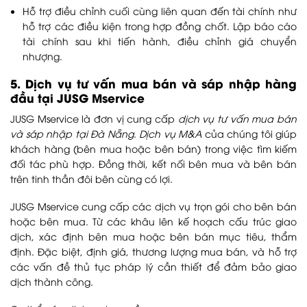
Hỗ trợ điều chỉnh cuối cùng liên quan đến tài chính như
hỗ trợ các điều kiện trong hợp đồng chốt. Lập báo cáo
tài chính sau khi tiến hành, điều chỉnh giá chuyển
nhượng.
5. Dịch vụ tư vấn mua bán và sáp nhập hàng
đầu tại JUSG Mservice
JUSG Mservice là đơn vị cung cấp
dịch vụ tư vấn mua bán
và sáp nhập tại Đà Nẵng
.
Dịch vụ M&A
của chúng tôi giúp
khách hàng (bên mua hoặc bên bán) trong việc tìm kiếm
đối tác phù hợp. Đồng thời, kết nối bên mua và bên bán
trên tinh thần đôi bên cùng có lợi.
JUSG Mservice cung cấp các dịch vụ trọn gói cho bên bán
hoặc bên mua. Từ các khâu lên kế hoạch cấu trúc giao
dịch, xác định bên mua hoặc bên bán mục tiêu, thẩm
định. Đặc biệt, định giá, thương lượng mua bán, và hỗ trợ
các vấn đề thủ tục pháp lý cần thiết để đảm bảo giao
dịch thành công.