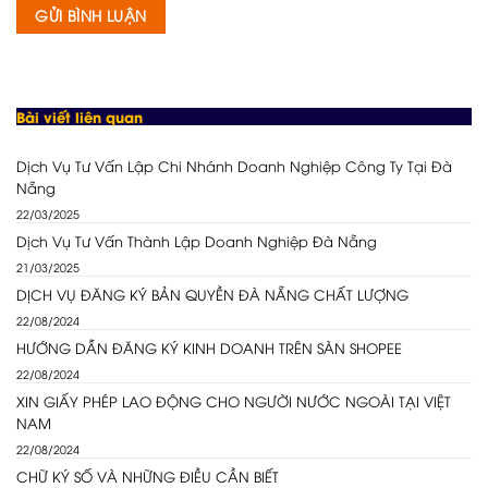
Bài viết liên quan
Dịch Vụ Tư Vấn Lập Chi Nhánh Doanh Nghiệp Công Ty Tại Đà
Nẵng
22/03/2025
Dịch Vụ Tư Vấn Thành Lập Doanh Nghiệp Đà Nẵng
21/03/2025
DỊCH VỤ ĐĂNG KÝ BẢN QUYỀN ĐÀ NẴNG CHẤT LƯỢNG
22/08/2024
HƯỚNG DẪN ĐĂNG KÝ KINH DOANH TRÊN SÀN SHOPEE
22/08/2024
XIN GIẤY PHÉP LAO ĐỘNG CHO NGƯỜI NƯỚC NGOÀI TẠI VIỆT
NAM
22/08/2024
CHỮ KÝ SỐ VÀ NHỮNG ĐIỀU CẦN BIẾT