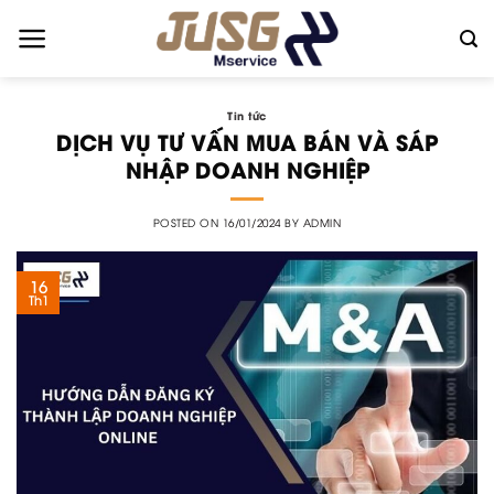
Skip
to
content
Tin tức
DỊCH VỤ TƯ VẤN MUA BÁN VÀ SÁP
NHẬP DOANH NGHIỆP
POSTED ON
16/01/2024
BY
ADMIN
16
Th1