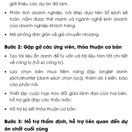
giới thiệu các dự án đã làm.
Phân tích doanh nghiệp, hỏi đáp dựa trên Sổ sách kế
toán, nắm được thế mạnh và ngành nghề kinh doanh
của doanh nghiệp khách hàng.
Mô phỏng đơn giản về giá chuyển nhượng.
Bước 2: Gặp gỡ các ứng viên, thỏa thuận cơ bản
Tạo tài liệu ẩn danh để tư vấn và tài liệu tóm tắt chi tiết
về công ty (hồ sơ công ty).
Lựa chọn bên mua tiềm năng (lập longlist danh
sách/shortlist (danh sách chọn lọc)), thăm dò ý kiến, báo
cáo phản hồi.
Thiết lập cuộc họp trao đổi giữa lãnh đạo của hai bên,
hỗ trợ giải đáp các thắc mắc.
Hỗ trợ ký kết thỏa thuận cơ bản.
Bước 3: Hỗ trợ thẩm định, hỗ trợ liên quan đến dự
án chốt cuối cùng