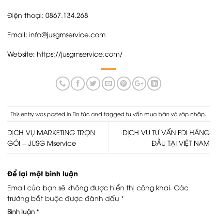
Điện thoại: 0867.134.268
Email: info@jusgmservice.com
Website:
https://jusgmservice.com/
This entry was posted in
Tin tức
and tagged
tư vấn mua bán và sáp nhập
.
DỊCH VỤ MARKETING TRỌN
DỊCH VỤ TƯ VẤN FDI HÀNG
GÓI – JUSG Mservice
ĐẦU TẠI VIỆT NAM
Để lại một bình luận
Email của bạn sẽ không được hiển thị công khai.
Các
trường bắt buộc được đánh dấu
*
Bình luận
*