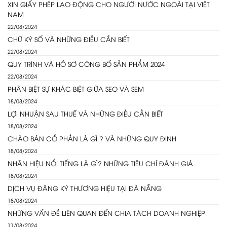
XIN GIẤY PHÉP LAO ĐỘNG CHO NGƯỜI NƯỚC NGOÀI TẠI VIỆT
NAM
22/08/2024
CHỮ KÝ SỐ VÀ NHỮNG ĐIỀU CẦN BIẾT
22/08/2024
QUY TRÌNH VÀ HỒ SƠ CÔNG BỐ SẢN PHẨM 2024
22/08/2024
PHÂN BIỆT SỰ KHÁC BIỆT GIỮA SEO VÀ SEM
18/08/2024
LỢI NHUẬN SAU THUẾ VÀ NHỮNG ĐIỀU CẦN BIẾT
18/08/2024
CHÀO BÁN CỔ PHẦN LÀ GÌ ? VÀ NHỮNG QUY ĐỊNH
18/08/2024
NHÃN HIỆU NỔI TIẾNG LÀ GÌ? NHỮNG TIÊU CHÍ ĐÁNH GIÁ
18/08/2024
DỊCH VỤ ĐĂNG KÝ THƯƠNG HIỆU TẠI ĐÀ NẴNG
18/08/2024
NHỮNG VẤN ĐỀ LIÊN QUAN ĐẾN CHIA TÁCH DOANH NGHIỆP
11/08/2024