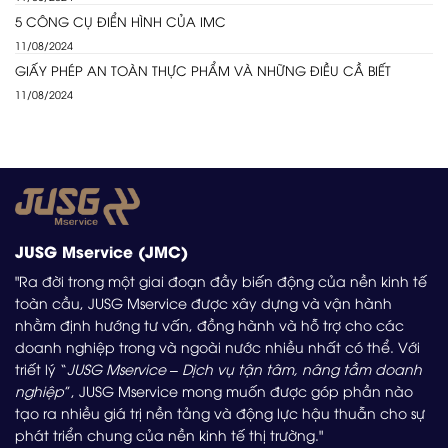
5 CÔNG CỤ ĐIỂN HÌNH CỦA IMC
11/08/2024
GIẤY PHÉP AN TOÀN THỰC PHẨM VÀ NHỮNG ĐIỀU CẦ BIẾT
11/08/2024
JUSG Mservice (JMC)
"Ra đời trong một giai đoạn đầy biến động của nền kinh tế
toàn cầu, JUSG Mservice được xây dựng và vận hành
nhằm định hướng tư vấn, đồng hành và hỗ trợ cho các
doanh nghiệp trong và ngoài nước nhiều nhất có thể. Với
triết lý “
JUSG Mservice – Dịch vụ tận tâm, nâng tầm doanh
nghiệp
”, JUSG Mservice mong muốn được góp phần nào
tạo ra nhiều giá trị nền tảng và động lực hậu thuẫn cho sự
phát triển chung của nền kinh tế thị trường."