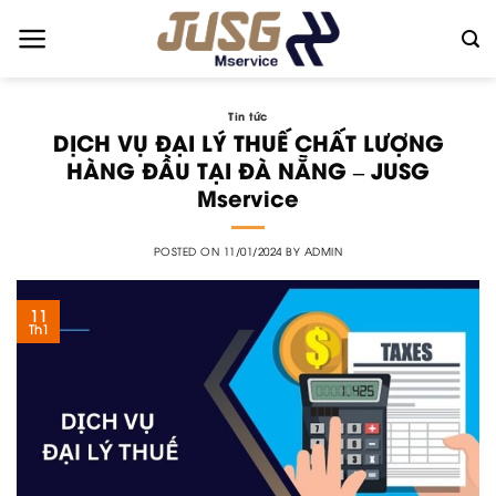
Skip
to
content
Tin tức
DỊCH VỤ ĐẠI LÝ THUẾ CHẤT LƯỢNG
HÀNG ĐẦU TẠI ĐÀ NẴNG – JUSG
Mservice
POSTED ON
11/01/2024
BY
ADMIN
11
Th1