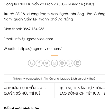
Công ty TNHH Tư vấn và Dịch vụ JUSG Mservice (JMC)
Trụ sở: Số 18, đường Phạm Văn Bạch, phường Hòa Cường
Nam, quận Cẩm Lệ, thành phố Đà Nẵng
Điện thoại: 0867.134.268
Email: info@jusgmservice.com
Website:
https://jusgmservice.com/
This entry was posted in
Tin tức
and tagged
Dịch vụ đại lý thuế
.
QUY TRÌNH CHUYỂN GIAO
DỊCH VỤ TƯ VẤN HỢP ĐỒNG
QUYỀN SỞ HỮU TRÍ TUỆ
LAO ĐỘNG CHI TIẾT TỪ A – Z
Để lại một bình luận