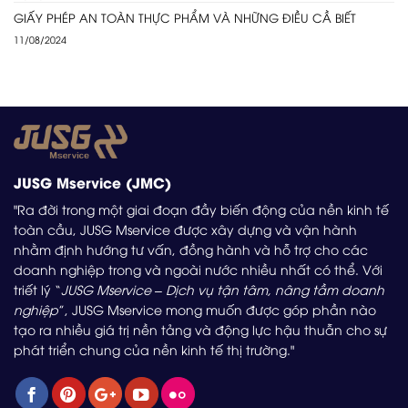
GIẤY PHÉP AN TOÀN THỰC PHẨM VÀ NHỮNG ĐIỀU CẦ BIẾT
11/08/2024
JUSG Mservice (JMC)
"Ra đời trong một giai đoạn đầy biến động của nền kinh tế
toàn cầu, JUSG Mservice được xây dựng và vận hành
nhằm định hướng tư vấn, đồng hành và hỗ trợ cho các
doanh nghiệp trong và ngoài nước nhiều nhất có thể. Với
triết lý “
JUSG Mservice – Dịch vụ tận tâm, nâng tầm doanh
nghiệp
”, JUSG Mservice mong muốn được góp phần nào
tạo ra nhiều giá trị nền tảng và động lực hậu thuẫn cho sự
phát triển chung của nền kinh tế thị trường."