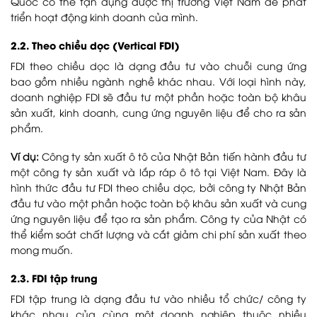
Quốc có thể tận dụng được thị trường Việt Nam để phát
triển hoạt động kinh doanh của mình.
2.2. Theo chiều dọc (Vertical FDI)
FDI theo chiều dọc là dạng đầu tư vào chuỗi cung ứng
bao gồm nhiều ngành nghề khác nhau. Với loại hình này,
doanh nghiệp FDI sẽ đầu tư một phần hoặc toàn bộ khâu
sản xuất, kinh doanh, cung ứng nguyên liệu để cho ra sản
phẩm.
Ví dụ:
Công ty sản xuất ô tô của Nhật Bản tiến hành đầu tư
một công ty sản xuất và lắp ráp ô tô tại Việt Nam. Đây là
hình thức đầu tư FDI theo chiều dọc, bởi công ty Nhật Bản
đầu tư vào một phần hoặc toàn bộ khâu sản xuất và cung
ứng nguyên liệu để tạo ra sản phẩm. Công ty của Nhật có
thể kiểm soát chất lượng và cắt giảm chi phí sản xuất theo
mong muốn.
2.3. FDI tập trung
FDI tập trung là dạng đầu tư vào nhiều tổ chức/ công ty
khác nhau của cùng một doanh nghiệp thuộc nhiều