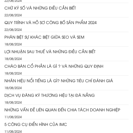
22/08/2024
CHỮ KÝ SỐ VÀ NHỮNG ĐIỀU CẦN BIẾT
22/08/2024
QUY TRÌNH VÀ HỒ SƠ CÔNG BỐ SẢN PHẨM 2024
22/08/2024
PHÂN BIỆT SỰ KHÁC BIỆT GIỮA SEO VÀ SEM
18/08/2024
LỢI NHUẬN SAU THUẾ VÀ NHỮNG ĐIỀU CẦN BIẾT
18/08/2024
CHÀO BÁN CỔ PHẦN LÀ GÌ ? VÀ NHỮNG QUY ĐỊNH
18/08/2024
NHÃN HIỆU NỔI TIẾNG LÀ GÌ? NHỮNG TIÊU CHÍ ĐÁNH GIÁ
18/08/2024
DỊCH VỤ ĐĂNG KÝ THƯƠNG HIỆU TẠI ĐÀ NẴNG
18/08/2024
NHỮNG VẤN ĐỀ LIÊN QUAN ĐẾN CHIA TÁCH DOANH NGHIỆP
11/08/2024
5 CÔNG CỤ ĐIỂN HÌNH CỦA IMC
11/08/2024