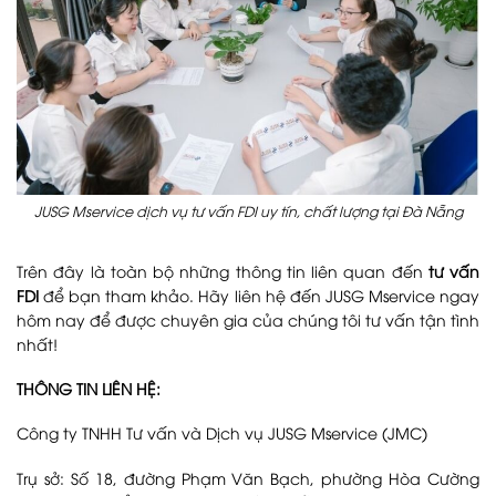
JUSG Mservice dịch vụ tư vấn FDI uy tín, chất lượng tại Đà Nẵng
Trên đây là toàn bộ những thông tin liên quan đến
tư vấn
FDI
để bạn tham khảo. Hãy liên hệ đến JUSG Mservice ngay
hôm nay để được chuyên gia của chúng tôi tư vấn tận tình
nhất!
THÔNG TIN LIÊN HỆ:
Công ty TNHH Tư vấn và Dịch vụ JUSG Mservice (JMC)
Trụ sở: Số 18, đường Phạm Văn Bạch, phường Hòa Cường