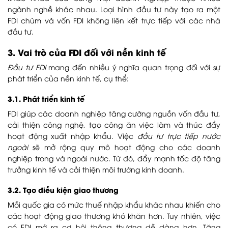
ngành nghề khác nhau. Loại hình đầu tư này tạo ra một
FDI chùm và vốn FDI không liên kết trực tiếp với các nhà
đầu tư.
3. Vai trò của FDI đối với nền kinh tế
Đầu tư FDI
mang đến nhiều ý nghĩa quan trọng đối với sự
phát triển của nền kinh tế, cụ thể:
3.1. Phát triển kinh tế
FDI giúp các doanh nghiệp tăng cường nguồn vốn đầu tư,
cải thiện công nghệ, tạo công ăn việc làm và thúc đẩy
hoạt động xuất nhập khẩu. Việc
đầu tư trực tiếp nước
ngoài
sẽ mở rộng quy mô hoạt động cho các doanh
nghiệp trong và ngoài nước. Từ đó, đẩy mạnh tốc độ tăng
trưởng kinh tế và cải thiện môi trường kinh doanh.
3.2. Tạo điều kiện giao thương
Mỗi quốc gia có mức thuế nhập khẩu khác nhau khiến cho
các hoạt động giao thương khó khăn hơn. Tuy nhiên, việc
có FDI mở ra cơ hội thông thương dễ dàng hơn. Tăng