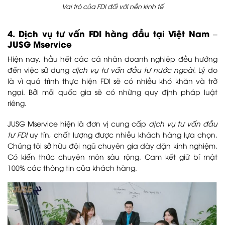
Vai trò của FDI đối với nền kinh tế
4. Dịch vụ tư vấn FDI hàng đầu tại Việt Nam –
JUSG Mservice
Hiện nay, hầu hết các cá nhân doanh nghiệp đều hướng
đến việc sử dụng
dịch vụ
tư vấn đầu tư nước ngoài.
Lý do
là vì quá trình thực hiện FDI sẽ có nhiều khó khăn và trở
ngại. Bởi mỗi quốc gia sẽ có những quy định pháp luật
riêng.
JUSG Mservice hiện là đơn vị cung cấp
dịch vụ tư vấn đầu
tư FDI
uy tín, chất lượng được nhiều khách hàng lựa chọn.
Chúng tôi sở hữu đội ngũ chuyên gia dày dặn kinh nghiệm.
Có kiến thức chuyên môn sâu rộng. Cam kết giữ bí mật
100% các thông tin của khách hàng.