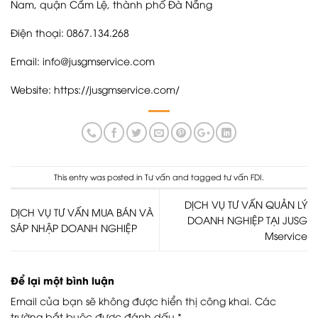
Nam, quận Cẩm Lệ, thành phố Đà Nẵng
Điện thoại: 0867.134.268
Email: info@jusgmservice.com
Website:
https://jusgmservice.com/
This entry was posted in
Tư vấn
and tagged
tư vấn FDI
.
DỊCH VỤ TƯ VẤN QUẢN LÝ
DỊCH VỤ TƯ VẤN MUA BÁN VÀ
DOANH NGHIỆP TẠI JUSG
SÁP NHẬP DOANH NGHIỆP
Mservice
Để lại một bình luận
Email của bạn sẽ không được hiển thị công khai.
Các
trường bắt buộc được đánh dấu
*