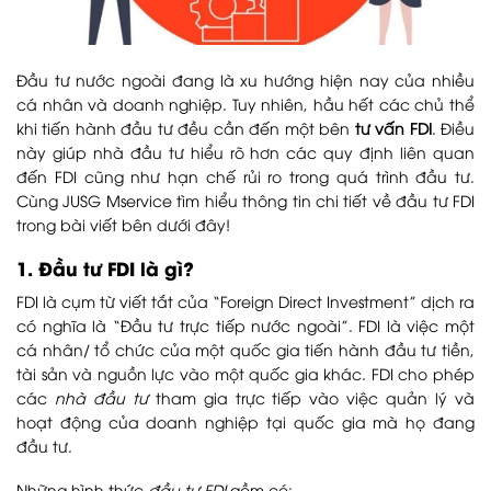
Đầu tư nước ngoài đang là xu hướng hiện nay của nhiều
cá nhân và doanh nghiệp. Tuy nhiên, hầu hết các chủ thể
khi tiến hành đầu tư đều cần đến một bên
tư vấn FDI
. Điều
này giúp nhà đầu tư hiểu rõ hơn các quy định liên quan
đến FDI cũng như hạn chế rủi ro trong quá trình đầu tư.
Cùng JUSG Mservice tìm hiểu thông tin chi tiết về đầu tư FDI
trong bài viết bên dưới đây!
1. Đầu tư FDI là gì?
FDI là cụm từ viết tắt của “Foreign Direct Investment” dịch ra
có nghĩa là “Đầu tư trực tiếp nước ngoài”. FDI là việc một
cá nhân/ tổ chức của một quốc gia tiến hành đầu tư tiền,
tài sản và nguồn lực vào một quốc gia khác. FDI cho phép
các
nhà đầu tư
tham gia trực tiếp vào việc quản lý và
hoạt động của doanh nghiệp tại quốc gia mà họ đang
đầu tư.
Những hình thức
đầu tư FDI
gồm có: