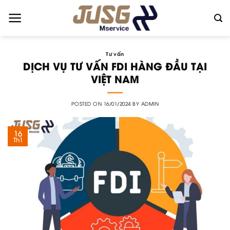
Skip
to
content
Tư vấn
DỊCH VỤ TƯ VẤN FDI HÀNG ĐẦU TẠI
VIỆT NAM
POSTED ON
16/01/2024
BY
ADMIN
16
Th1