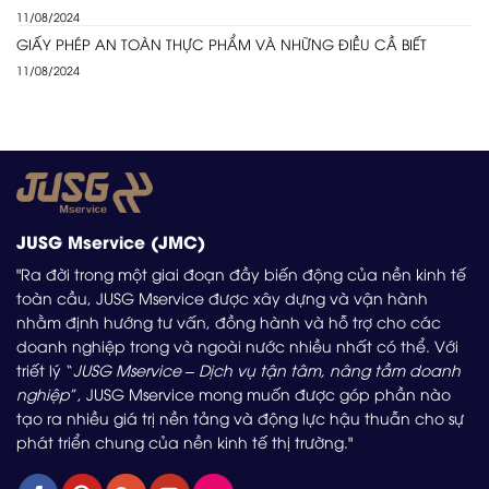
11/08/2024
GIẤY PHÉP AN TOÀN THỰC PHẨM VÀ NHỮNG ĐIỀU CẦ BIẾT
11/08/2024
JUSG Mservice (JMC)
"Ra đời trong một giai đoạn đầy biến động của nền kinh tế
toàn cầu, JUSG Mservice được xây dựng và vận hành
nhằm định hướng tư vấn, đồng hành và hỗ trợ cho các
doanh nghiệp trong và ngoài nước nhiều nhất có thể. Với
triết lý “
JUSG Mservice – Dịch vụ tận tâm, nâng tầm doanh
nghiệp
”, JUSG Mservice mong muốn được góp phần nào
tạo ra nhiều giá trị nền tảng và động lực hậu thuẫn cho sự
phát triển chung của nền kinh tế thị trường."