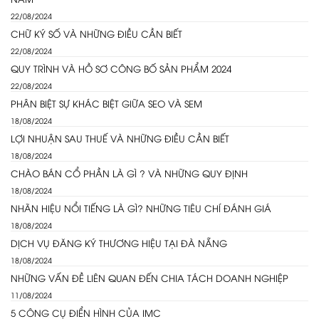
22/08/2024
CHỮ KÝ SỐ VÀ NHỮNG ĐIỀU CẦN BIẾT
22/08/2024
QUY TRÌNH VÀ HỒ SƠ CÔNG BỐ SẢN PHẨM 2024
22/08/2024
PHÂN BIỆT SỰ KHÁC BIỆT GIỮA SEO VÀ SEM
18/08/2024
LỢI NHUẬN SAU THUẾ VÀ NHỮNG ĐIỀU CẦN BIẾT
18/08/2024
CHÀO BÁN CỔ PHẦN LÀ GÌ ? VÀ NHỮNG QUY ĐỊNH
18/08/2024
NHÃN HIỆU NỔI TIẾNG LÀ GÌ? NHỮNG TIÊU CHÍ ĐÁNH GIÁ
18/08/2024
DỊCH VỤ ĐĂNG KÝ THƯƠNG HIỆU TẠI ĐÀ NẴNG
18/08/2024
NHỮNG VẤN ĐỀ LIÊN QUAN ĐẾN CHIA TÁCH DOANH NGHIỆP
11/08/2024
5 CÔNG CỤ ĐIỂN HÌNH CỦA IMC