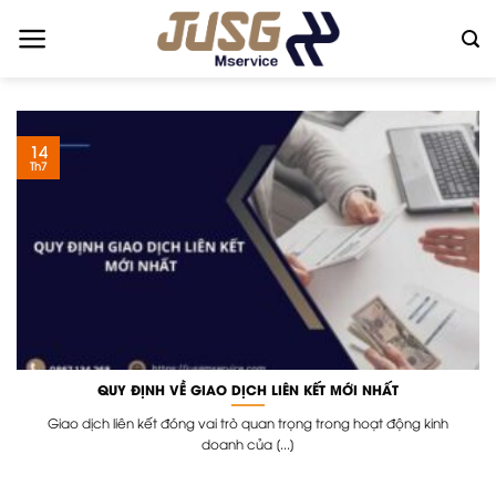
Skip
to
content
14
Th7
QUY ĐỊNH VỀ GIAO DỊCH LIÊN KẾT MỚI NHẤT
Giao dịch liên kết đóng vai trò quan trọng trong hoạt động kinh
doanh của [...]