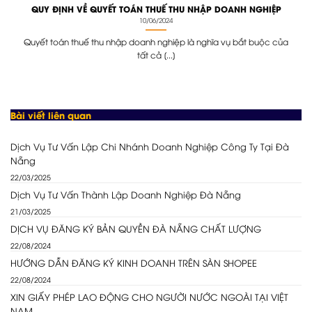
QUY ĐỊNH VỀ QUYẾT TOÁN THUẾ THU NHẬP DOANH NGHIỆP
10/06/2024
Quyết toán thuế thu nhập doanh nghiệp là nghĩa vụ bắt buộc của
tất cả [...]
Bài viết liên quan
Dịch Vụ Tư Vấn Lập Chi Nhánh Doanh Nghiệp Công Ty Tại Đà
Nẵng
22/03/2025
Dịch Vụ Tư Vấn Thành Lập Doanh Nghiệp Đà Nẵng
21/03/2025
DỊCH VỤ ĐĂNG KÝ BẢN QUYỀN ĐÀ NẴNG CHẤT LƯỢNG
22/08/2024
HƯỚNG DẪN ĐĂNG KÝ KINH DOANH TRÊN SÀN SHOPEE
22/08/2024
XIN GIẤY PHÉP LAO ĐỘNG CHO NGƯỜI NƯỚC NGOÀI TẠI VIỆT
NAM