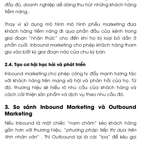
đầy đủ, doanh nghiệp dễ dàng thu hút những khách hàng
tiềm năng..
Thay vì sử dụng mô hình mô hình phễu marketing đưa
khách hàng tiềm năng đi qua phần đầu của kênh trong
giai đoạn “nhận thức” cho đến khi họ bị loại bỏ dần ở
phần cuối. Inbound marketing cho phép khách hàng tham
gia vào bất kỳ giai đoạn nào của chu kỳ bán.
2.4. Tạo cơ hội học hỏi và phát triển
Inbound marketing cho phép công ty đẩy mạnh tương tác
với khách hàng trên mạng xã hội và phản hồi của họ. Từ
đó, thương hiệu sẽ hiểu rõ nhu cầu của khách hàng và
cách cải thiện sản phẩm và dịch vụ theo nhu cầu đó.
3. So sánh Inbound Marketing và Outbound
Marketing
Nếu Inbound là một chiếc “nam châm” kéo khách hàng
gần hơn với thương hiệu, “
phương pháp tiếp thị dựa trên
tính nhân văn
” . Thì Outbound lại là cái “loa” để kêu gọi