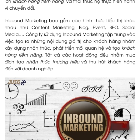
lớn
khách hàng tiềm năng
, và thôi thúc họ thực hiện hành
vi chuyển đổi.
Inbound Marketing bao gồm các hình thức tiếp thị khác
nhau như Content Marketing, Blog, Event, SEO, Social
Media,… Công ty sử dụng Inbound Marketing tập trung vào
việc tạo ra những nội dung giá trị cho khách hàng nhằm
xây dựng nhận thức, phát triển mối quan hệ và tạo
khách
hàng tiềm năng
. Tất cả các hoạt động đều nhằm mục
đích tạo
nhận thức thương hiệu
và thu hút khách hàng
đến với doanh nghiệp.