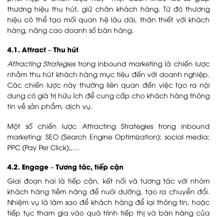
thương hiệu thu hút, giữ chân khách hàng. Từ đó thương
hiệu có thể tạo mối quan hệ lâu dài, thân thiết với khách
hàng, nâng cao doanh số bán hàng.
4.1. Attract – Thu hút
Attracting Strategies
trong inbound marketing là chiến lược
nhằm thu hút khách hàng mục tiêu đến với doanh nghiệp.
Các chiến lược này thường liên quan đến việc tạo ra nội
dung có giá trị hữu ích để cung cấp cho khách hàng thông
tin về sản phẩm, dịch vụ.
Một số chiến lược Attracting Strategies trong inbound
marketing: SEO (Search Engine Optimization); social media;
PPC (Pay Per Click);,…
4.2. Engage – Tương tác, tiếp cận
Giai đoạn hai là tiếp cận, kết nối và tương tác với nhóm
khách hàng tiềm năng để nuôi dưỡng, tạo ra chuyển đổi.
Nhiệm vụ là làm sao để khách hàng để lại thông tin, hoặc
tiếp tục tham gia vào quá trình tiếp thị và bán hàng của