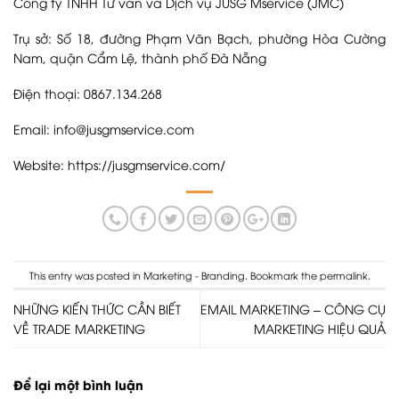
Công ty TNHH Tư vấn và Dịch vụ JUSG Mservice (JMC)
Trụ sở: Số 18, đường Phạm Văn Bạch, phường Hòa Cường
Nam, quận Cẩm Lệ, thành phố Đà Nẵng
Điện thoại: 0867.134.268
Email: info@jusgmservice.com
Website:
https://jusgmservice.com/
This entry was posted in
Marketing - Branding
. Bookmark the
permalink
.
NHỮNG KIẾN THỨC CẦN BIẾT
EMAIL MARKETING – CÔNG CỤ
VỀ TRADE MARKETING
MARKETING HIỆU QUẢ
Để lại một bình luận