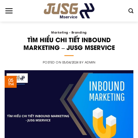
Skip
to
content
Marketing - Branding
TÌM HIỂU CHI TIẾT INBOUND
MARKETING – JUSG MSERVICE
POSTED ON
05/04/2024
BY
ADMIN
05
Th4