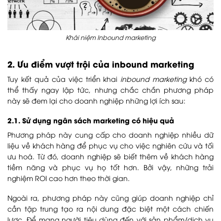
Khái niệm Inbound marketing
2. Ưu điểm vượt trội của inbound marketing
Tuy kết quả của việc triển khai
inbound marketing
khó có
thể thấy ngay lập tức, nhưng chắc chắn phương pháp
này sẽ đem lại cho doanh nghiệp những lợi ích sau:
2.1. Sử dụng ngân sách marketing có hiệu quả
Phương pháp này cung cấp cho doanh nghiệp nhiều dữ
liệu về khách hàng để phục vụ cho việc nghiên cứu và tối
ưu hoá. Từ đó, doanh nghiệp sẽ biết thêm về khách hàng
tiềm năng và phục vụ họ tốt hơn. Bởi vậy, những trải
nghiệm ROI cao hơn theo thời gian.
Ngoài ra, phương pháp này cũng giúp doanh nghiệp chỉ
cần tập trung
tạo ra nội dung đặc biệt một cách chiến
lược. Để mang người tiêu dùng đến với sản phẩm/dịch vụ