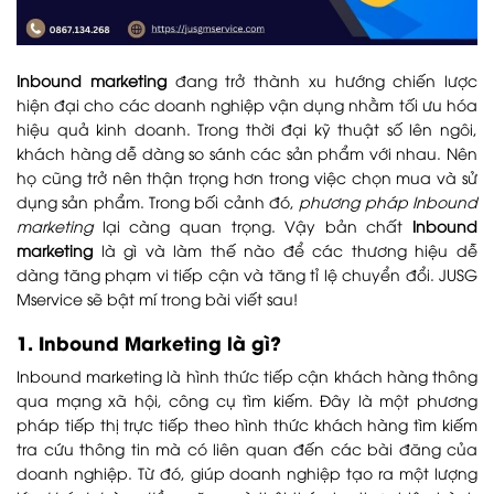
Inbound marketing
đang trở thành xu hướng chiến lược
hiện đại cho các doanh nghiệp vận dụng nhằm tối ưu hóa
hiệu quả kinh doanh. Trong thời đại kỹ thuật số lên ngôi,
khách hàng dễ dàng so sánh các sản phẩm với nhau. Nên
họ cũng trở nên thận trọng hơn trong việc chọn mua và sử
dụng sản phẩm. Trong bối cảnh đó,
phương pháp Inbound
marketing
lại càng quan trọng. Vậy bản chất
Inbound
marketing
là gì và làm thế nào để các thương hiệu dễ
dàng tăng phạm vi tiếp cận và tăng tỉ lệ chuyển đổi. JUSG
Mservice sẽ bật mí trong bài viết sau!
1. Inbound Marketing là gì?
Inbound marketing là hình thức tiếp cận khách hàng thông
qua mạng xã hội, công cụ tìm kiếm. Đây là một phương
pháp tiếp thị trực tiếp theo hình thức khách hàng tìm kiếm
tra cứu thông tin mà có liên quan đến các bài đăng của
doanh nghiệp. Từ đó, giúp doanh nghiệp tạo ra một lượng