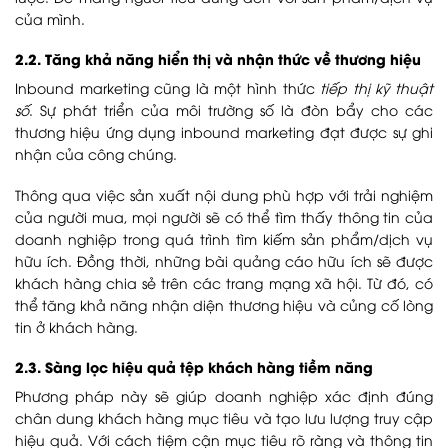
của mình.
2.2. Tăng khả năng hiển thị và nhận thức về thương hiệu
Inbound marketing cũng là một hình thức
tiếp thị kỹ thuật
số
. Sự phát triển của môi trường số là đòn bẩy cho các
thương hiệu ứng dụng inbound marketing đạt được sự ghi
nhận của công chúng.
Thông qua việc sản xuất nội dung phù hợp với trải nghiệm
của người mua, mọi người sẽ có thể tìm thấy thông tin của
doanh nghiệp trong quá trình tìm kiếm sản phẩm/dịch vụ
hữu ích. Đồng thời, những bài quảng cáo hữu ích sẽ được
khách hàng chia sẻ trên các trang mạng xã hội. Từ đó, có
thể tăng khả năng nhận diện thương hiệu và củng cố lòng
tin ở khách hàng.
2.3. Sàng lọc hiệu quả tệp khách hàng tiềm năng
Phương pháp này sẽ giúp doanh nghiệp xác định đúng
chân dung khách hàng mục tiêu và tạo lưu lượng truy cập
hiệu quả. Với cách tiệm cận mục tiêu rõ ràng và thông tin