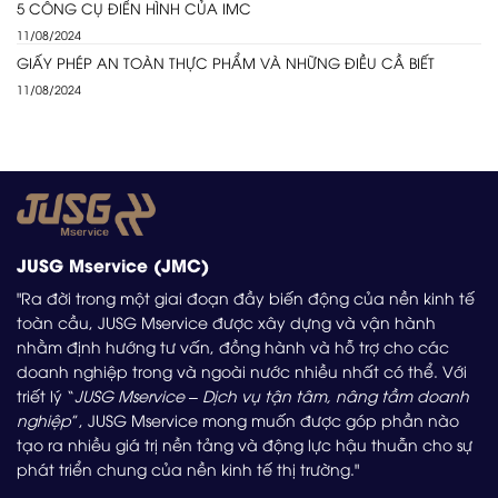
5 CÔNG CỤ ĐIỂN HÌNH CỦA IMC
11/08/2024
GIẤY PHÉP AN TOÀN THỰC PHẨM VÀ NHỮNG ĐIỀU CẦ BIẾT
11/08/2024
JUSG Mservice (JMC)
"Ra đời trong một giai đoạn đầy biến động của nền kinh tế
toàn cầu, JUSG Mservice được xây dựng và vận hành
nhằm định hướng tư vấn, đồng hành và hỗ trợ cho các
doanh nghiệp trong và ngoài nước nhiều nhất có thể. Với
triết lý “
JUSG Mservice – Dịch vụ tận tâm, nâng tầm doanh
nghiệp
”, JUSG Mservice mong muốn được góp phần nào
tạo ra nhiều giá trị nền tảng và động lực hậu thuẫn cho sự
phát triển chung của nền kinh tế thị trường."