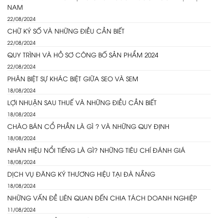
NAM
22/08/2024
CHỮ KÝ SỐ VÀ NHỮNG ĐIỀU CẦN BIẾT
22/08/2024
QUY TRÌNH VÀ HỒ SƠ CÔNG BỐ SẢN PHẨM 2024
22/08/2024
PHÂN BIỆT SỰ KHÁC BIỆT GIỮA SEO VÀ SEM
18/08/2024
LỢI NHUẬN SAU THUẾ VÀ NHỮNG ĐIỀU CẦN BIẾT
18/08/2024
CHÀO BÁN CỔ PHẦN LÀ GÌ ? VÀ NHỮNG QUY ĐỊNH
18/08/2024
NHÃN HIỆU NỔI TIẾNG LÀ GÌ? NHỮNG TIÊU CHÍ ĐÁNH GIÁ
18/08/2024
DỊCH VỤ ĐĂNG KÝ THƯƠNG HIỆU TẠI ĐÀ NẴNG
18/08/2024
NHỮNG VẤN ĐỀ LIÊN QUAN ĐẾN CHIA TÁCH DOANH NGHIỆP
11/08/2024