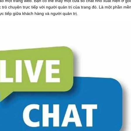
vào một trang web. Bạn có thể thấy một cửa sổ chat nhỏ xuất hiện ở g
 trò chuyện trực tiếp với người quản trị của trang đó. Là một phần m
rực tiếp giữa khách hàng và người quản trị.