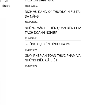
TIÊU CHÍ ĐÁNH GIÁ
óc màn
ềm được
18/08/2024
DỊCH VỤ ĐĂNG KÝ THƯƠNG HIỆU TẠI
ĐÀ NẴNG
18/08/2024
NHỮNG VẤN ĐỀ LIÊN QUAN ĐẾN CHIA
TÁCH DOANH NGHIỆP
11/08/2024
5 CÔNG CỤ ĐIỂN HÌNH CỦA IMC
11/08/2024
GIẤY PHÉP AN TOÀN THỰC PHẨM VÀ
NHỮNG ĐIỀU CẦ BIẾT
11/08/2024