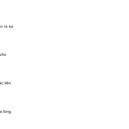
ạo ra sự
 cho
c liên
i lòng.