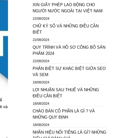
XIN GIẤY PHÉP LAO ĐỘNG CHO
NGƯỜI NƯỚC NGOÀI TẠI VIỆT NAM
22/08/2024
CHỮ KÝ SỐ VÀ NHỮNG ĐIỀU CẦN
BIẾT
22/08/2024
QUY TRÌNH VÀ HỒ SƠ CÔNG BỐ SẢN
PHẨM 2024
22/08/2024
PHÂN BIỆT SỰ KHÁC BIỆT GIỮA SEO
VÀ SEM
18/08/2024
LỢI NHUẬN SAU THUẾ VÀ NHỮNG
ĐIỀU CẦN BIẾT
để
18/08/2024
at
và
CHÀO BÁN CỔ PHẦN LÀ GÌ ? VÀ
NHỮNG QUY ĐỊNH
18/08/2024
NHÃN HIỆU NỔI TIẾNG LÀ GÌ? NHỮNG