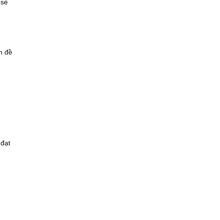
 sẻ
n đề
 đạt