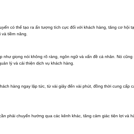
 tuyến
có thể tạo ra ấn tượng tích cực đối với khách hàng, tăng cơ hội t
i và tiềm năng.
iếp như giọng nói không rõ ràng, ngôn ngữ và vấn đề cá nhân. Nó cũng
uản lý và cải thiện dịch vụ khách hàng.
hách hàng ngay lập tức, từ vài giây đến vài phút, đồng thời cung cấp cá
ần phải chuyển hướng qua các kênh khác, tăng cảm giác tiện lợi và hà