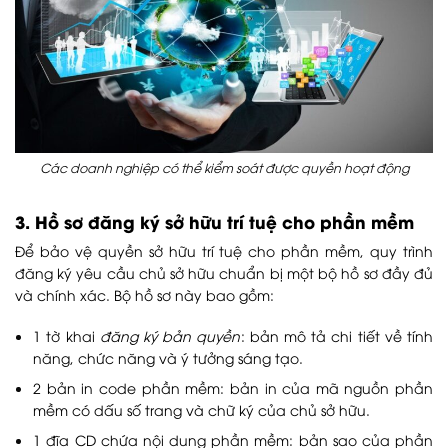
Các doanh nghiệp có thể kiểm soát được quyền hoạt động
3. Hồ sơ đăng ký sở hữu trí tuệ cho phần mềm
Để bảo vệ quyền sở hữu trí tuệ cho phần mềm, quy trình
đăng ký yêu cầu chủ sở hữu chuẩn bị một bộ hồ sơ đầy đủ
và chính xác. Bộ hồ sơ này bao gồm:
1 tờ khai
đăng ký bản quyền
: bản mô tả chi tiết về tính
năng, chức năng và ý tưởng sáng tạo.
2 bản in code phần mềm: bản in của mã nguồn phần
mềm có dấu số trang và chữ ký của chủ sở hữu.
1 đĩa CD chứa nội dung phần mềm: bản sao của phần