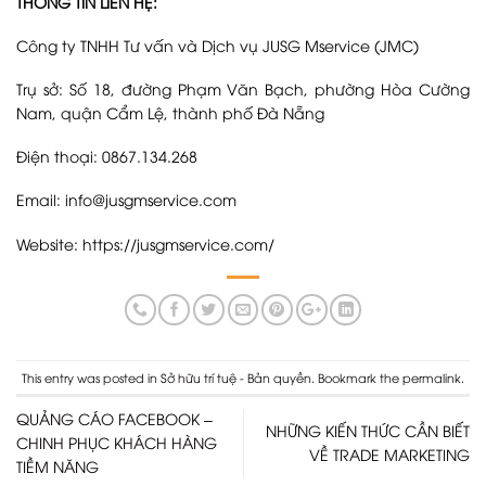
THÔNG TIN LIÊN HỆ:
Công ty TNHH Tư vấn và Dịch vụ JUSG Mservice (JMC)
Trụ sở: Số 18, đường Phạm Văn Bạch, phường Hòa Cường
Nam, quận Cẩm Lệ, thành phố Đà Nẵng
Điện thoại: 0867.134.268
Email: info@jusgmservice.com
Website:
https://jusgmservice.com/
This entry was posted in
Sở hữu trí tuệ - Bản quyền
. Bookmark the
permalink
.
QUẢNG CÁO FACEBOOK –
NHỮNG KIẾN THỨC CẦN BIẾT
CHINH PHỤC KHÁCH HÀNG
VỀ TRADE MARKETING
TIỀM NĂNG