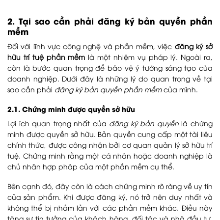
2. Tại sao cần phải đăng ký bản quyền phần
mềm
Đối với lĩnh vực công nghệ và phần mềm, việc
đăng ký sở
hữu trí tuệ phần mềm
là một nhiệm vụ pháp lý. Ngoài ra,
còn là bước quan trọng để bảo vệ ý tưởng sáng tạo của
doanh nghiệp. Dưới đây là những lý do quan trọng về tại
sao cần phải
đăng ký bản quyền phần mềm
của mình.
2.1. Chứng minh được quyền sở hữu
Lợi ích quan trọng nhất của
đăng ký bản quyền
là chứng
minh được quyền sở hữu. Bản quyền cung cấp một tài liệu
chính thức, được công nhận bởi cơ quan quản lý sở hữu trí
tuệ. Chứng minh rằng một cá nhân hoặc doanh nghiệp là
chủ nhân hợp pháp của một phần mềm cụ thể.
Bên cạnh đó, đây còn là cách chứng minh rõ ràng về uy tín
của sản phẩm. Khi được đăng ký, nó trở nên duy nhất và
không thể bị nhầm lẫn với các phần mềm khác. Điều này
tăng sự tin tưởng của khách hàng, đối tác và nhà đầu tư,