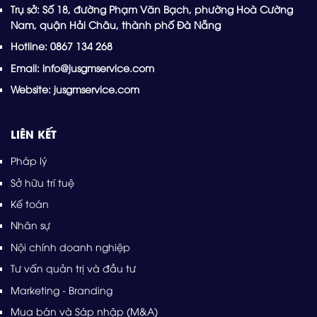
Trụ sở: Số 18, đường Phạm Văn Bạch, phường Hoà Cường
Nam, quận Hải Châu, thành phố Đà Nẵng
Hotline: 0867 134 268
Email: info@jusgmservice.com
Website: jusgmservice.com
LIÊN KẾT
Pháp lý
Sở hữu trí tuệ
Kế toán
Nhân sự
Nội chính doanh nghiệp
Tư vấn quản trị và đầu tư
Marketing - Branding
Mua bán và Sáp nhập (M&A)