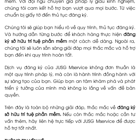
mềm. Với đội ngũ chuyên gia pháp lý giàu kinh nghiệm,
chúng tôi cam kết hỗ trợ bạn vượt qua mọi bước. Từ việc
chuẩn bị giấy tờ đến thủ tục đăng ký.
Chúng tôi sẽ giúp bạn hiểu rõ về quy trình, thủ tục đăng ký.
Và hướng dẫn từng bước để khách hàng thực hiện
đăng
ký sở hữu trí tuệ phần mềm
một cách dễ dàng. Ngoài ra,
chúng tôi sẽ luôn sẵn sàng giải đáp mọi thắc mắc và hỗ trợ
bạn đến khi quy trình hoàn tất.
Dịch vụ đăng ký của JUSG Mservice không đơn thuần là
một quy trình pháp lý, mà còn là hành trình đồng hành với
sự sáng tạo của bạn. Giúp bạn an tâm khám phá và phát
triển ý tưởng của mình mà không lo lắng về vấn đề bản
quyền.
Trên đây là toàn bộ những giải đáp, thắc mắc về
đăng ký
sở hữu trí tuệ phần mềm.
Nếu còn thắc mắc hoặc cần tư
vấn thêm, hãy liên hệ trực tiếp với JUSG Mservice để được
hỗ trợ tốt nhất.