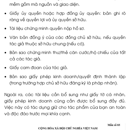
mềm gồm mã nguồn và giao diện.
Giấy ủy quyền hoặc hợp đồng ủy quyền: bản ghi rõ
ràng về quyền lợi và ủy quyền sở hữu.
Tài liệu chứng minh quyền nộp hồ sơ.
Văn bản đồng ý của các đồng chủ sở hữu, nếu quyền
tác giả thuộc sở hữu chung (nếu có).
Bản sao chứng minh thư/thẻ căn cước/hộ chiếu của tất
cả các tác giả.
Giấy cam đoan của tác giả.
Bản sao giấy phép kinh doanh/quyết định thành lập
(trong trường hợp chủ sở hữu đăng ký là pháp nhân).
Ngoài ra, các tài liệu cần bổ sung như giấy tờ cá nhân,
giấy phép kinh doanh cũng cần được bổ sung đầy đủ.
Việc này có tác dụng giữ cho tác phẩm của bạn an toàn
và độc đáo trước mọi khía cạnh.