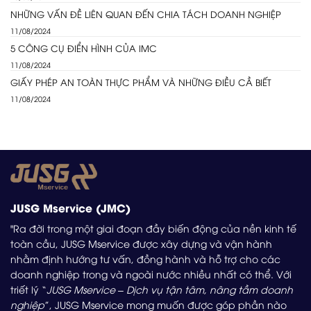
NHỮNG VẤN ĐỀ LIÊN QUAN ĐẾN CHIA TÁCH DOANH NGHIỆP
11/08/2024
5 CÔNG CỤ ĐIỂN HÌNH CỦA IMC
11/08/2024
GIẤY PHÉP AN TOÀN THỰC PHẨM VÀ NHỮNG ĐIỀU CẦ BIẾT
11/08/2024
JUSG Mservice (JMC)
"Ra đời trong một giai đoạn đầy biến động của nền kinh tế
toàn cầu, JUSG Mservice được xây dựng và vận hành
nhằm định hướng tư vấn, đồng hành và hỗ trợ cho các
doanh nghiệp trong và ngoài nước nhiều nhất có thể. Với
triết lý “
JUSG Mservice – Dịch vụ tận tâm, nâng tầm doanh
nghiệp
”, JUSG Mservice mong muốn được góp phần nào