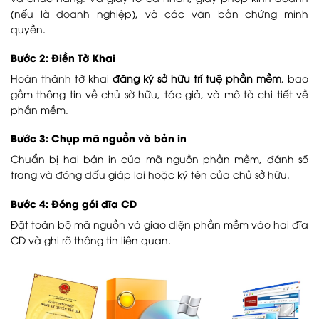
(nếu là doanh nghiệp), và các văn bản chứng minh
quyền.
Bước 2: Điền Tờ Khai
Hoàn thành tờ khai
đăng ký sở hữu trí tuệ
phần mềm
, bao
gồm thông tin về chủ sở hữu, tác giả, và mô tả chi tiết về
phần mềm.
Bước 3: Chụp mã nguồn và bản in
Chuẩn bị hai bản in của mã nguồn phần mềm, đánh số
trang và đóng dấu giáp lai hoặc ký tên của chủ sở hữu.
Bước 4: Đóng gói đĩa CD
Đặt toàn bộ mã nguồn và giao diện phần mềm vào hai đĩa
CD và ghi rõ thông tin liên quan.