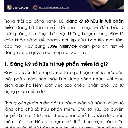
Trong thời đại công nghệ 4.0,
đăng ký sở hữu trí tuệ phần
mềm
đang trở thành vấn đề quan trọng. Để đảm bảo ý
tưởng sáng tạo được bảo vệ, không bị lạm dụng. Đây là
chìa khóa vàng để doanh nghiệp của bạn lên một tầm
cao mới. Hãy cùng
JUSG Mservice
khám phá chi tiết về
đăng ký bản quyền có trong bài viết này.
1. Đăng ký sở hữu trí tuệ phần mềm là gì?
Đây là quyền lợi pháp lý mà tác giả hoặc chủ sở hữu của
một phần mềm trên máy tính được công nhận. Với mục
đích giúp họ kiểm soát việc sao chép, phân phối, và sử
dụng phần mềm đó.
Bản quyền phần mềm
đặt ra các quyền và trách nhiệm rõ
ràng cho chủ sở hữu phần mềm. Chủ sở hữu có quyền
quyết định ai được sao chép, phân phối hay sửa đổi phần
mềm của họ. Nếu vi phạm, có thể thực hiện các biện
pháp pháp lý để bảo vệ quyền lợi của mình. Bao gồm việc