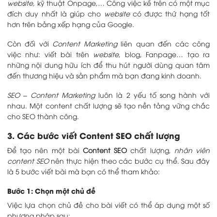
website,
kỹ thuật Onpage,… Công việc kể trên có một mục
đích duy nhất là giúp cho
website
có được thứ hạng tốt
hơn trên bảng xếp hạng của Google.
Còn đối với
Content Marketing
liên quan đến các công
việc như: viết bài trên
website
, blog, Fanpage… tạo ra
những nội dung hữu ích để thu hút người dùng quan tâm
đến thương hiệu và sản phẩm mà bạn đang kinh doanh.
SEO – Content Marketing
luôn là 2 yếu tố song hành với
nhau. Một content chất lượng sẽ tạo nền tảng vững chắc
cho SEO thành công.
3. Các bước viết Content SEO chất lượng
Để tạo nên một bài
Content SEO
chất lượng,
nhân viên
content SEO
nên thực hiện theo các bước cụ thể. Sau đây
là 5 bước viết bài mà bạn có thể tham khảo:
Bước 1: Chọn một chủ đề
Việc lựa chọn chủ đề cho bài viết có thể áp dụng một số
phương pháp sau: