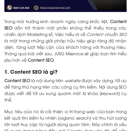
Trong môi trường kinh doanh ngày càng khốc liệt,
Content
SEO
dần trở thành một phần không thể thiếu trong các
chiến dịch Marketing số. Việc hiểu rõ về
Content chuẩn SEO
là một trong những giải pháp hữu hiệu giúp tăng độ nhận
diện, tăng lượt tiếp cận của khách hàng với thương hiệu.
Thông qua bài viết sau, JUSG Mservice sẽ giúp bạn tìm hiểu
sâu hơn về
Content SEO.
1. Content SEO là gì?
Content SEO
là nội dung trên
website
được xây dựng, tối ưu
để tăng thứ hạng trên các công cụ tìm kiếm. Nội dung SEO
được viết để tối ưu xung quanh một
t
ừ khóa (keyword) cụ
thể.
Mục tiêu của nó là cải thiện vị trí trang web của bạn trong
kết quả tìm kiếm tự nhiên (organic search) và thu hút lượng
lớn lượt truy cập từ người dùng quan tâm. Đây chính là yếu
tố quan trọng hàng đầu mà Google dựa vào đó để xếp