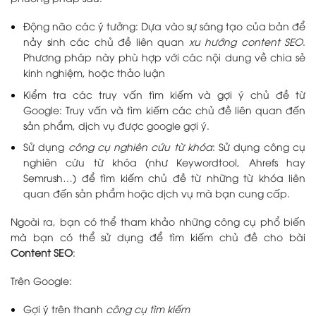
Động não các ý tưởng: Dựa vào sự sáng tạo của bản để
nảy sinh các chủ đề liên quan
xu hướng content SEO
.
Phương pháp này phù hợp với các nội dung về chia sẻ
kinh nghiệm, hoặc thảo luận
Kiểm tra các truy vấn tìm kiếm và gợi ý chủ đề từ
Google: Truy vấn và tìm kiếm các chủ đề liên quan đến
sản phẩm, dịch vụ được google gợi ý.
Sử dụng
công cụ nghiên cứu từ khóa
: Sử dụng công cụ
nghiên cứu từ khóa (như Keywordtool, Ahrefs hay
Semrush…) để tìm kiếm chủ đề từ những từ khóa liên
quan đến sản phẩm hoặc dịch vụ mà bạn cung cấp.
Ngoài ra, bạn có thể tham khảo những công cụ phổ biến
mà bạn có thể sử dụng để tìm kiếm chủ đề cho bài
Content SEO
:
Trên Google:
Gợi ý trên thanh
công cụ tìm kiếm