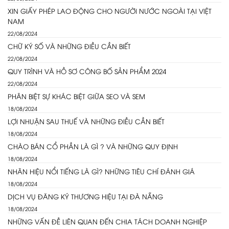
XIN GIẤY PHÉP LAO ĐỘNG CHO NGƯỜI NƯỚC NGOÀI TẠI VIỆT
NAM
22/08/2024
CHỮ KÝ SỐ VÀ NHỮNG ĐIỀU CẦN BIẾT
22/08/2024
QUY TRÌNH VÀ HỒ SƠ CÔNG BỐ SẢN PHẨM 2024
22/08/2024
PHÂN BIỆT SỰ KHÁC BIỆT GIỮA SEO VÀ SEM
18/08/2024
LỢI NHUẬN SAU THUẾ VÀ NHỮNG ĐIỀU CẦN BIẾT
18/08/2024
CHÀO BÁN CỔ PHẦN LÀ GÌ ? VÀ NHỮNG QUY ĐỊNH
18/08/2024
NHÃN HIỆU NỔI TIẾNG LÀ GÌ? NHỮNG TIÊU CHÍ ĐÁNH GIÁ
18/08/2024
DỊCH VỤ ĐĂNG KÝ THƯƠNG HIỆU TẠI ĐÀ NẴNG
18/08/2024
NHỮNG VẤN ĐỀ LIÊN QUAN ĐẾN CHIA TÁCH DOANH NGHIỆP