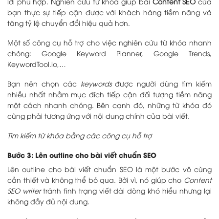
lời phù hợp. Nghiên cứu từ khóa giúp bài
Content SEO
của
bạn thực sự tiếp cận được với khách hàng tiềm năng và
tăng tỷ lệ chuyển đổi hiệu quả hơn.
Một số công cụ hỗ trợ cho việc nghiên cứu từ khóa nhanh
chóng: Google Keyword Planner, Google Trends,
KeywordTool.io,…
Bạn nên chọn các
keywords
được người dùng tìm kiếm
nhiều nhất nhằm mục đích tiếp cận đối tượng tiềm năng
một cách nhanh chóng. Bên cạnh đó, những từ khóa đó
cũng phải tương ứng với nội dung chính của bài viết.
Tìm kiếm từ khóa bằng các công cụ hỗ trợ
Bước 3: Lên outline cho bài viết chuẩn SEO
Lên outline cho bài viết chuẩn SEO là một bước vô cùng
cần thiết và không thể bỏ qua. Bởi vì, nó giúp cho
Content
SEO writer
tránh tình trạng viết dài dòng khó hiểu nhưng lại
không đầy đủ nội dung.