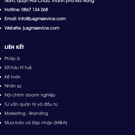
Nam, quận Hải Châu, thành phố Đà Nẵng
Hotline: 0867 134 268
Email: info@jusgmservice.com
Website: jusgmservice.com
LIÊN KẾT
Pháp lý
Sở hữu trí tuệ
Kế toán
Nhân sự
Nội chính doanh nghiệp
Tư vấn quản trị và đầu tư
Marketing - Branding
Mua bán và Sáp nhập (M&A)