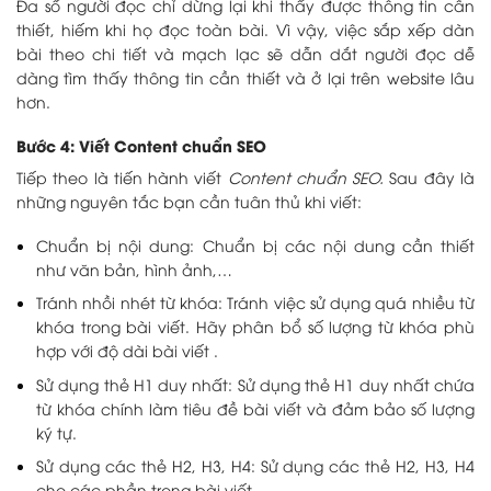
Đa số người đọc chỉ dừng lại khi thấy được thông tin cần
thiết, hiếm khi họ đọc toàn bài. Vì vậy, việc sắp xếp dàn
bài theo chi tiết và mạch lạc sẽ dẫn dắt người đọc dễ
dàng tìm thấy thông tin cần thiết và ở lại trên website lâu
hơn.
Bước 4: Viết Content chuẩn SEO
Tiếp theo là tiến hành viết
Content chuẩn SEO.
Sau đây là
những nguyên tắc bạn cần tuân thủ khi viết:
Chuẩn bị nội dung: Chuẩn bị các nội dung cần thiết
như văn bản, hình ảnh,…
Tránh nhồi nhét từ khóa: Tránh việc sử dụng quá nhiều từ
khóa trong bài viết. Hãy phân bổ số lượng từ khóa phù
hợp với độ dài bài viết .
Sử dụng thẻ H1 duy nhất: Sử dụng thẻ H1 duy nhất chứa
từ khóa chính làm tiêu đề bài viết và đảm bảo số lượng
ký tự.
Sử dụng các thẻ H2, H3, H4: Sử dụng các thẻ H2, H3, H4
cho các phần trong bài viết.