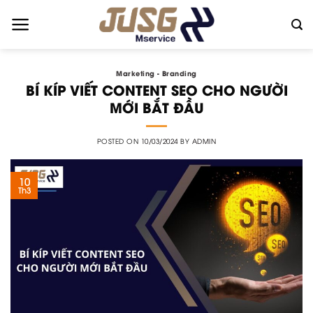
Skip
to
content
Marketing - Branding
BÍ KÍP VIẾT CONTENT SEO CHO NGƯỜI
MỚI BẮT ĐẦU
POSTED ON
10/03/2024
BY
ADMIN
10
Th3