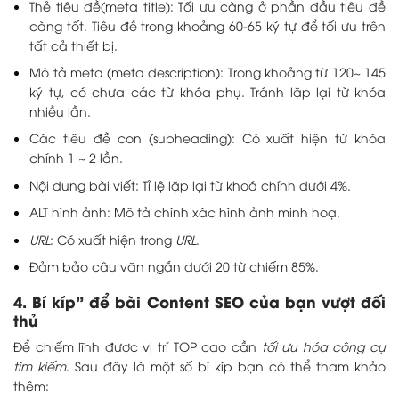
Thẻ tiêu đề(meta title): Tối ưu càng ở phần đầu tiêu đề
càng tốt. Tiêu đề trong khoảng 60-65 ký tự để tối ưu trên
tất cả thiết bị.
Mô tả meta (meta description): Trong khoảng từ 120~ 145
ký tự, có chưa các từ khóa phụ. Tránh lặp lại từ khóa
nhiều lần.
Các tiêu đề con (subheading): Có xuất hiện từ khóa
chính 1 ~ 2 lần.
Nội dung bài viết: Tỉ lệ lặp lại từ khoá chính dưới 4%.
ALT hình ảnh: Mô tả chính xác hình ảnh minh hoạ.
URL
: Có xuất hiện trong
URL
.
Đảm bảo câu văn ngắn dưới 20 từ chiếm 85%.
4. Bí kíp” để bài Content SEO của bạn vượt đối
thủ
Để chiếm lĩnh được vị trí TOP cao cần
tối ưu hóa công cụ
tìm kiếm
. Sau đây là một số bí kíp bạn có thể tham khảo
thêm: