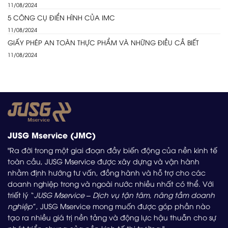
11/08/2024
5 CÔNG CỤ ĐIỂN HÌNH CỦA IMC
11/08/2024
GIẤY PHÉP AN TOÀN THỰC PHẨM VÀ NHỮNG ĐIỀU CẦ BIẾT
11/08/2024
JUSG Mservice (JMC)
"Ra đời trong một giai đoạn đầy biến động của nền kinh tế
toàn cầu, JUSG Mservice được xây dựng và vận hành
nhằm định hướng tư vấn, đồng hành và hỗ trợ cho các
doanh nghiệp trong và ngoài nước nhiều nhất có thể. Với
triết lý “
JUSG Mservice – Dịch vụ tận tâm, nâng tầm doanh
nghiệp
”, JUSG Mservice mong muốn được góp phần nào
tạo ra nhiều giá trị nền tảng và động lực hậu thuẫn cho sự