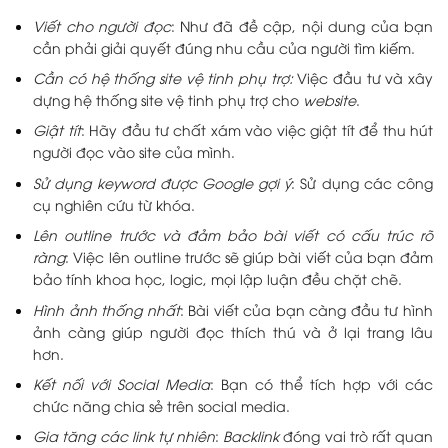
Viết cho người đọc
: Như đã đề cập, nội dung của bạn
cần phải giải quyết đúng nhu cầu của người tìm kiếm.
Cần có hệ thống site vệ tinh phụ trợ:
Việc đầu tư và xây
dựng hệ thống site vệ tinh phụ trợ cho
website
.
Giật tít
: Hãy đầu tư chất xám vào việc giật tít để thu hút
người đọc vào site của mình.
Sử dụng keyword được Google gợi ý
: Sử dụng các công
cụ nghiên cứu từ khóa.
Lên outline trước và đảm bảo bài viết có cấu trúc rõ
ràng
: Việc lên outline trước sẽ giúp bài viết của bạn đảm
bảo tính khoa học, logic, mọi lập luận đều chặt chẽ.
Hình ảnh thống nhất
: Bài viết của bạn càng đầu tư hình
ảnh càng giúp người đọc thích thú và ở lại trang lâu
hơn.
Kết nối với Social Media
: Bạn có thể tích hợp với các
chức năng chia sẻ trên social media.
Gia tăng các link tự nhiên
:
Backlink
đóng vai trò rất quan