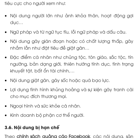
tiêu cực cho người xem như:
Nội dung người lớn như ảnh khỏa thân, hoạt động gợi
dục…
Ngữ pháp và từ ngữ tục tĩu, lỗi ngữ pháp và dấu câu.
Nội dung gây gián đoạn hoặc có chất lượng thấp, gây
nhầm lẫn như đặt tiêu đề giật gân…
Đặc điểm cá nhân như chủng tộc, tôn giáo, sắc tộc, tín
ngưỡng, bản dạng giới, thiên hướng tính dục, tình trạng
khuyết tật, bất ổn tài chính,…
Nội dung giật gân, gây sốc hoặc quá bạo lực.
Lợi dụng tình hình khủng hoảng và sự kiện gây tranh cãi
cho mục đích thương mại.
Ngoại hình và sức khỏe cá nhân.
Kinh doanh bộ phận cơ thể người.
3.6. Nội dung bị hạn chế
Theo
chính sách quảng cáo Facebook
, các nội dung, sản