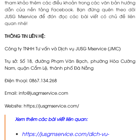
tham khảo thêm các điều khoản trong các văn bản hướng
dẫn của nền tảng Facebook. Bạn đừng quên theo dõi
JUSG Mservice để đón đọc các bài viết có chủ đề liên
quan nhé!
THÔNG TIN LIÊN HỆ:
Công ty TNHH Tư vấn và Dịch vụ JUSG Mservice (JMC)
Trụ sở: Số 18, đường Phạm Văn Bạch, phường Hòa Cường
Nam, quận Cẩm Lệ, thành phố Đà Nẵng
Điện thoại: 0867.134.268
Email: info@jusgmservice.com
Website:
https://jusgmservice.com/
Xem thêm các bài viết liên quan:
https://jusgmservice.com/dich-vu-