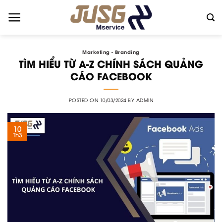
Skip
to
content
Marketing - Branding
TÌM HIỂU TỪ A-Z CHÍNH SÁCH QUẢNG
CÁO FACEBOOK
POSTED ON
10/03/2024
BY
ADMIN
10
Th3