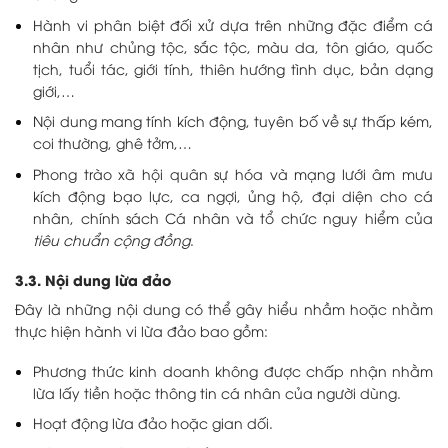
Hành vi phân biệt đối xử dựa trên những đặc điểm cá
nhân như chủng tộc, sắc tộc, màu da, tôn giáo, quốc
tịch, tuổi tác, giới tính, thiên hướng tình dục, bản dạng
giới,…
Nội dung mang tính kích động, tuyên bố về sự thấp kém,
coi thường, ghê tởm,…
Phong trào xã hội quân sự hóa và mạng lưới âm mưu
kích động bạo lực, ca ngợi, ủng hộ, đại diện cho cá
nhân, chính sách Cá nhân và tổ chức nguy hiểm của
tiêu chuẩn cộng đồng
.
3.3. Nội dung lừa đảo
Đây là những nội dung có thể gây hiểu nhầm hoặc nhằm
thực hiện hành vi lừa đảo bao gồm:
Phương thức kinh doanh không được chấp nhận nhằm
lừa lấy tiền hoặc thông tin cá nhân của người dùng.
Hoạt động lừa đảo hoặc gian dối.