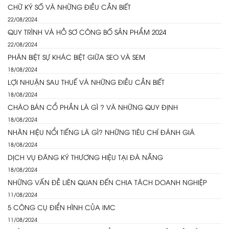
CHỮ KÝ SỐ VÀ NHỮNG ĐIỀU CẦN BIẾT
22/08/2024
QUY TRÌNH VÀ HỒ SƠ CÔNG BỐ SẢN PHẨM 2024
22/08/2024
PHÂN BIỆT SỰ KHÁC BIỆT GIỮA SEO VÀ SEM
18/08/2024
LỢI NHUẬN SAU THUẾ VÀ NHỮNG ĐIỀU CẦN BIẾT
18/08/2024
CHÀO BÁN CỔ PHẦN LÀ GÌ ? VÀ NHỮNG QUY ĐỊNH
18/08/2024
NHÃN HIỆU NỔI TIẾNG LÀ GÌ? NHỮNG TIÊU CHÍ ĐÁNH GIÁ
18/08/2024
DỊCH VỤ ĐĂNG KÝ THƯƠNG HIỆU TẠI ĐÀ NẴNG
18/08/2024
NHỮNG VẤN ĐỀ LIÊN QUAN ĐẾN CHIA TÁCH DOANH NGHIỆP
11/08/2024
5 CÔNG CỤ ĐIỂN HÌNH CỦA IMC
11/08/2024