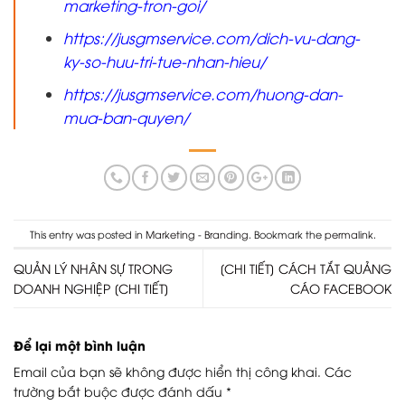
marketing-tron-goi/
https://jusgmservice.com/dich-vu-dang-
ky-so-huu-tri-tue-nhan-hieu/
https://jusgmservice.com/huong-dan-
mua-ban-quyen/
This entry was posted in
Marketing - Branding
. Bookmark the
permalink
.
QUẢN LÝ NHÂN SỰ TRONG
[CHI TIẾT] CÁCH TẮT QUẢNG
DOANH NGHIỆP [CHI TIẾT]
CÁO FACEBOOK
Để lại một bình luận
Email của bạn sẽ không được hiển thị công khai.
Các
trường bắt buộc được đánh dấu
*