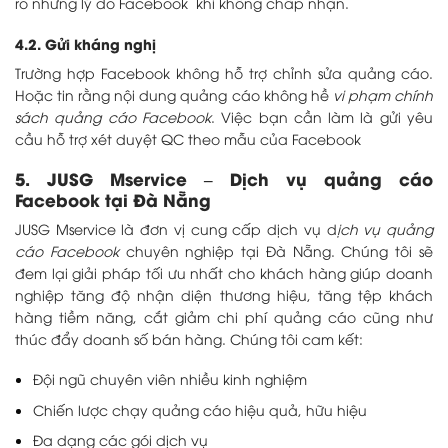
rõ những lý do Facebook khi không chấp nhận.
4.2. Gửi kháng nghị
Trường hợp Facebook không hỗ trợ chỉnh sửa quảng cáo.
Hoặc tin rằng nội dung quảng cáo không hề
vi phạm chính
sách quảng cáo Facebook
. Việc bạn cần làm là gửi yêu
cầu hỗ trợ xét duyệt QC theo mẫu của Facebook
5. JUSG Mservice – Dịch vụ quảng cáo
Facebook tại Đà Nẵng
JUSG Mservice là đơn vị cung cấp dịch vụ d
ịch vụ quảng
cáo Facebook
chuyên nghiệp tại Đà Nẵng. Chúng tôi sẽ
đem lại giải pháp tối ưu nhất cho khách hàng giúp doanh
nghiệp tăng độ nhận diện thương hiệu, tăng tệp khách
hàng tiềm năng, cắt giảm chi phí quảng cáo cũng như
thúc đẩy doanh số bán hàng. Chúng tôi cam kết:
Đội ngũ chuyên viên nhiều kinh nghiệm
Chiến lược chạy quảng cáo hiệu quả, hữu hiệu
Đa dạng các gói dịch vụ