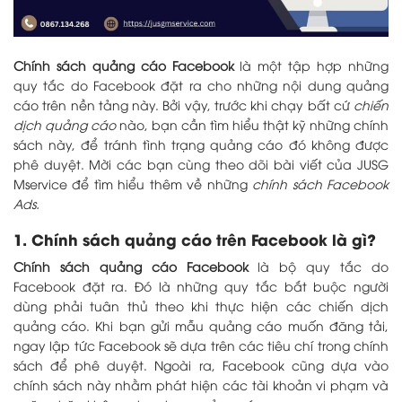
Chính sách quảng cáo Facebook
là một tập hợp những
quy tắc do Facebook đặt ra cho những nội dung quảng
cáo trên nền tảng này. Bởi vậy, trước khi chạy bất cứ
chiến
dịch quảng cáo
nào, bạn cần tìm hiểu thật kỹ những chính
sách này, để tránh tình trạng quảng cáo đó không được
phê duyệt. Mời các bạn cùng theo dõi bài viết của JUSG
Mservice để tìm hiểu thêm về những
chính sách Facebook
Ads.
1. Chính sách quảng cáo trên Facebook là gì?
Chính sách quảng cáo Facebook
là bộ quy tắc do
Facebook đặt ra. Đó là những quy tắc bắt buộc người
dùng phải tuân thủ theo khi thực hiện các chiến dịch
quảng cáo. Khi bạn gửi mẫu quảng cáo muốn đăng tải,
ngay lập tức Facebook sẽ dựa trên các tiêu chí trong chính
sách để phê duyệt. Ngoài ra, Facebook cũng dựa vào
chính sách này nhằm phát hiện các tài khoản vi phạm và