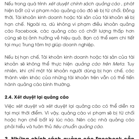
Nếu trong quá trình
xét duyệt chính sách quảng cáo
, phát
hiện bất cứ vi phạm nào quảng cáo đó sẽ bị từ chối. Đồng
thời, Tài khoản kinh doanh hoặc tài sản của tài khoản sẽ bị
hạn chế. Ngoài ra, dù không vi phạm điều khoản quảng
cáo Facebook, các quảng cáo có chất lượng thấp hơn
cũng sẽ bị ảnh hưởng về hiệu quả. Bạn có thể xem chi tiết
tại mục Trung tâm trợ giúp doanh nghiệp.
Nếu bị hạn chế, Tài khoản kinh doanh hoặc tài sản của tài
khoản sẽ không thể thực hiện
quảng cáo trên Meta
. Tuy
nhiên, khi chỉ một tài khoản người dùng bị hạn chế, các
thành viên khác của những tài khoản trên vẫn có thể tiến
hành quảng cáo bình thường.
2.4. Xét duyệt lại quảng cáo
Việc xét duyệt và xét duyệt lại quảng cáo có thể diễn ra
tại mọi thời điểm. Vì vậy, quảng cáo vi phạm sẽ bị từ chối
hoặc hạn chế bất kỳ lúc nào. Nên các nhà quảng cáo
phải hiểu và tuân thủ
tiêu chuẩn quảng cáo
.
3. Những chính sách quảng cáo Facebook cần