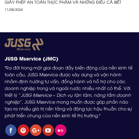
GIẤY PHÉP AN TOÀN THỰC PHẨM VÀ NHỮNG ĐIỀU CẦ BIẾT
11/08/2024
JUSG Mservice (JMC)
"Ra đời trong một giai đoạn đầy biến động của nền kinh tế
toàn cầu, JUSG Mservice được xây dựng và vận hành
nhằm định hướng tư vấn, đồng hành và hỗ trợ cho các
doanh nghiệp trong và ngoài nước nhiều nhất có thể. Với
triết lý “
JUSG Mservice – Dịch vụ tận tâm, nâng tầm doanh
nghiệp
”, JUSG Mservice mong muốn được góp phần nào
tạo ra nhiều giá trị nền tảng và động lực hậu thuẫn cho sự
phát triển chung của nền kinh tế thị trường."