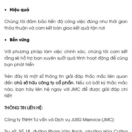
Hiệu quả
Chúng tôi đảm bảo tiến độ công việc đúng như thời gian
thỏa thuận và cam kết bàn giao kết quả tận nơi
Bền vững
Với phương pháp làm việc chính xác, chúng tôi cam kết
rằng sẽ hỗ trợ bạn xuyên suốt quá trình hoạt động để cùng
bạn phát triển
Trên đây là một số thông tin giải đáp thắc mắc liên quan
đến
chủ sở hữu công ty cổ phần
. Nếu có bất kỳ thắc mắc
nào, bạn hãy liên hệ ngay với JMC để được giải đáp chi
tiết!
THÔNG TIN LIÊN HỆ:
Công ty TNHH Tư vấn và Dịch vụ JUSG Mservice (JMC)
Trụ sở: Số 18, đường Phạm Văn Bạch, phường Hòa Cường