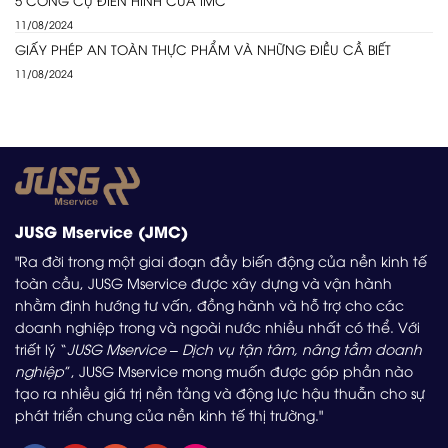
5 CÔNG CỤ ĐIỂN HÌNH CỦA IMC
11/08/2024
GIẤY PHÉP AN TOÀN THỰC PHẨM VÀ NHỮNG ĐIỀU CẦ BIẾT
11/08/2024
JUSG Mservice (JMC)
"Ra đời trong một giai đoạn đầy biến động của nền kinh tế
toàn cầu, JUSG Mservice được xây dựng và vận hành
nhằm định hướng tư vấn, đồng hành và hỗ trợ cho các
doanh nghiệp trong và ngoài nước nhiều nhất có thể. Với
triết lý “
JUSG Mservice – Dịch vụ tận tâm, nâng tầm doanh
nghiệp
”, JUSG Mservice mong muốn được góp phần nào
tạo ra nhiều giá trị nền tảng và động lực hậu thuẫn cho sự
phát triển chung của nền kinh tế thị trường."