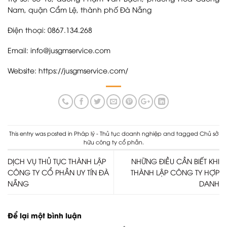
Nam, quận Cẩm Lệ, thành phố Đà Nẵng
Điện thoại: 0867.134.268
Email: info@jusgmservice.com
Website:
https://jusgmservice.com/
This entry was posted in
Pháp lý - Thủ tục doanh nghiệp
and tagged
Chủ sở
hữu công ty cổ phần
.
DỊCH VỤ THỦ TỤC THÀNH LẬP
NHỮNG ĐIỀU CẦN BIẾT KHI
CÔNG TY CỔ PHẦN UY TÍN ĐÀ
THÀNH LẬP CÔNG TY HỢP
NẴNG
DANH
Để lại một bình luận