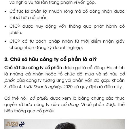
và nghĩa vụ tài sản trong phạm vi vốn góp.
Cổ tức là phần lợi nhuận ròng mà cổ đông nhận được
khi sở hữu cổ phần.
CTCP được huy động vốn thông qua phát hành cổ
phiếu.
CTCP có tư cách pháp nhân từ thời điểm nhận giấy
chứng nhận đăng ký doanh nghiệp.
2. Chủ sở hữu công ty cổ phần là ai?
Chủ sở hữu công ty cổ phần
được gọi là cổ đông. Họ chính
là những cá nhân hoặc tổ chức đã mua và sở hữu
cổ
phần
của công ty tương ứng với phần vốn đã góp. Khoản
3, điều 4
Luật Doanh nghiệp
2020 có quy định rõ điều này.
Có thể nói,
cổ phiếu
được xem là bằng chứng xác thực
quyền sở hữu công ty của
cổ đông
. Vì cổ phần được thể
hiện thông qua cổ phiếu.