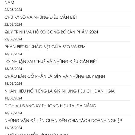
NAM
22/08/2024
CHỮ KÝ SỐ VÀ NHỮNG ĐIỀU CẦN BIẾT
22/08/2024
QUY TRÌNH VÀ HỒ SƠ CÔNG BỐ SẢN PHẨM 2024
22/08/2024
PHÂN BIỆT SỰ KHÁC BIỆT GIỮA SEO VÀ SEM
18/08/2024
LỢI NHUẬN SAU THUẾ VÀ NHỮNG ĐIỀU CẦN BIẾT
18/08/2024
CHÀO BÁN CỔ PHẦN LÀ GÌ ? VÀ NHỮNG QUY ĐỊNH
18/08/2024
NHÃN HIỆU NỔI TIẾNG LÀ GÌ? NHỮNG TIÊU CHÍ ĐÁNH GIÁ
18/08/2024
DỊCH VỤ ĐĂNG KÝ THƯƠNG HIỆU TẠI ĐÀ NẴNG
18/08/2024
NHỮNG VẤN ĐỀ LIÊN QUAN ĐẾN CHIA TÁCH DOANH NGHIỆP
11/08/2024