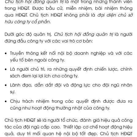
Chủ tịch hội đồng quản trị
là một trong những thành viên
trong HĐQT. Được bầu cử, miễn nhiệm, bãi nhiệm thông
qua HĐQT. Chủ tịch HĐQT không phải là
đại diện chủ sở
hữu công ty cổ phần.
Dưới góc độ quản trị,
Chủ tịch hội đồng quản trị
là người
đứng đầu công ty với các vai trò cơ bản:
Truyền thông kết nối nội bộ doanh nghiệp và với các
yếu tố bên ngoài công ty.
Là người chủ trì, ra những quyết định chiến lược, chính
sách đem lại lợi ích cho công ty.
Lãnh đạo, dẫn dắt đội và động lực cho đội ngũ nhân
sự.
Chịu trách nhiệm trong các quyết định được đưa ra
cũng như hoạt động thường nhật của công ty.
Chủ tịch HĐQT sẽ là người tổ chức, đánh giá hiệu quả công
tác của đội ngũ cấp cao. Thiết lập cơ chế hoạt động hiệu
quả, duy trì mối quan hệ nội bộ tốt đẹp. Chủ tịch HĐQT