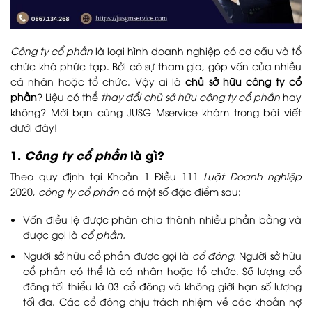
Công ty cổ phần
là loại hình doanh nghiệp có cơ cấu và tổ
chức khá phức tạp. Bởi có sự tham gia, góp vốn của nhiều
cá nhân hoặc tổ chức. Vậy ai là
chủ sở hữu công ty cổ
phần
? Liệu có thể
thay đổi chủ sở hữu công ty cổ phần
hay
không? Mời bạn cùng JUSG Mservice khám trong bài viết
dưới đây!
1.
Công ty cổ phần
là gì?
Theo quy định tại Khoản 1 Điều 111
Luật Doanh nghiệp
2020,
công ty cổ phần
có một số đặc điểm sau:
Vốn điều lệ được phân chia thành nhiều phần bằng và
được gọi là
cổ phần.
Người sở hữu cổ phần được gọi là
cổ đông.
Người sở hữu
cổ phần có thể là cá nhân hoặc tổ chức. Số lượng cổ
đông tối thiểu là 03 cổ đông và không giới hạn số lượng
tối đa. Các cổ đông chịu trách nhiệm về các khoản nợ