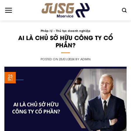
Skip
to
content
Pháp lý - Thủ tục doanh nghiệp
AI LÀ CHỦ SỞ HỮU CÔNG TY CỔ
PHẦN?
POSTED ON
23/01/2024
BY
ADMIN
23
Th1