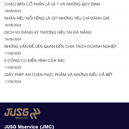
CHÀO BÁN CỔ PHẦN LÀ GÌ ? VÀ NHỮNG QUY ĐỊNH
18/08/2024
NHÃN HIỆU NỔI TIẾNG LÀ GÌ? NHỮNG TIÊU CHÍ ĐÁNH GIÁ
18/08/2024
DỊCH VỤ ĐĂNG KÝ THƯƠNG HIỆU TẠI ĐÀ NẴNG
18/08/2024
NHỮNG VẤN ĐỀ LIÊN QUAN ĐẾN CHIA TÁCH DOANH NGHIỆP
11/08/2024
5 CÔNG CỤ ĐIỂN HÌNH CỦA IMC
11/08/2024
GIẤY PHÉP AN TOÀN THỰC PHẨM VÀ NHỮNG ĐIỀU CẦ BIẾT
11/08/2024
JUSG Mservice (JMC)