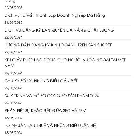
22/03/2025
Dịch Vụ Tư Vấn Thành Lập Doanh Nghiệp Đà Nẵng
21/03/2025
DỊCH VỤ ĐĂNG KÝ BẢN QUYỀN ĐÀ NẴNG CHẤT LƯỢNG
22/08/2024
HƯỚNG DẪN ĐĂNG KÝ KINH DOANH TRÊN SÀN SHOPEE
22/08/2024
XIN GIẤY PHÉP LAO ĐỘNG CHO NGƯỜI NƯỚC NGOÀI TẠI VIỆT
NAM
22/08/2024
CHỮ KÝ SỐ VÀ NHỮNG ĐIỀU CẦN BIẾT
22/08/2024
QUY TRÌNH VÀ HỒ SƠ CÔNG BỐ SẢN PHẨM 2024
22/08/2024
PHÂN BIỆT SỰ KHÁC BIỆT GIỮA SEO VÀ SEM
18/08/2024
LỢI NHUẬN SAU THUẾ VÀ NHỮNG ĐIỀU CẦN BIẾT
18/08/2024