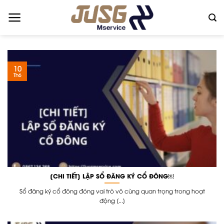
Skip
to
content
10
Th6
[CHI TIẾT] LẬP SỔ ĐĂNG KÝ CỔ ĐÔNG￼
Sổ đăng ký cổ đông đóng vai trò vô cùng quan trọng trong hoạt
động [...]