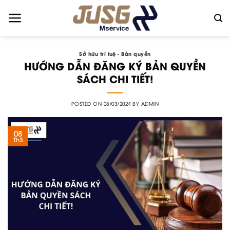
Skip
to
content
Sở hữu trí tuệ - Bản quyền
HƯỚNG DẪN ĐĂNG KÝ BẢN QUYỀN
SÁCH CHI TIẾT!
POSTED ON
08/03/2024
BY
ADMIN
08
Th3