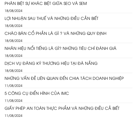
PHÂN BIỆT SỰ KHÁC BIỆT GIỮA SEO VÀ SEM
18/08/2024
LỢI NHUẬN SAU THUẾ VÀ NHỮNG ĐIỀU CẦN BIẾT
18/08/2024
CHÀO BÁN CỔ PHẦN LÀ GÌ ? VÀ NHỮNG QUY ĐỊNH
18/08/2024
NHÃN HIỆU NỔI TIẾNG LÀ GÌ? NHỮNG TIÊU CHÍ ĐÁNH GIÁ
18/08/2024
DỊCH VỤ ĐĂNG KÝ THƯƠNG HIỆU TẠI ĐÀ NẴNG
18/08/2024
NHỮNG VẤN ĐỀ LIÊN QUAN ĐẾN CHIA TÁCH DOANH NGHIỆP
11/08/2024
5 CÔNG CỤ ĐIỂN HÌNH CỦA IMC
11/08/2024
GIẤY PHÉP AN TOÀN THỰC PHẨM VÀ NHỮNG ĐIỀU CẦ BIẾT
11/08/2024