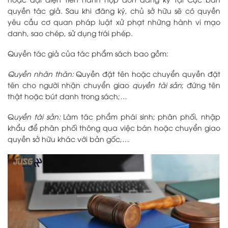
quyền tác giả. Sau khi đăng ký, chủ sở hữu sẽ có quyền
yêu cầu cơ quan pháp luật xử phạt những hành vi mạo
danh, sao chép, sử dụng trái phép.
Quyền tác giả của tác phẩm sách bao gồm:
Quyền nhân thân:
Quyền đặt tên hoặc chuyển quyền đặt
tên cho người nhận chuyển giao
quyền tài sản
; đứng tên
thật hoặc bút danh trong sách;…
Q
uyền tài sản:
Làm tác phẩm phái sinh; phân phối, nhập
khẩu để phân phối thông qua việc bán hoặc chuyển giao
quyền sở hữu khác với bản gốc,…