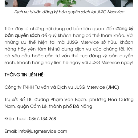
Dịch vụ tư vấn đăng ký bản quyền sách tại JUSG Mservice
Trên đây là những nội dung cơ bản liên quan đến
đăng ký
bản quyền sách
để quý khách hàng có thể tham khảo. Với
những ưu thế hiện tại mà JUSG Mservice sở hữu, khách
hàng hãy yên tâm khi sử dụng dịch vụ của chúng tôi. Khi
có yêu cầu hoặc cần tư vấn thủ tục đăng ký bản quyền
sách, khách hàng hãy liên hệ ngay với JUSG Mservice ngay!
THÔNG TIN LIÊN HỆ:
Công ty TNHH Tư vấn và Dịch vụ JUSG Mservice (JMC)
Trụ sở: Số 18, đường Phạm Văn Bạch, phường Hòa Cường
Nam, quận Cẩm Lệ, thành phố Đà Nẵng
Điện thoại: 0867.134.268
Email: info@jusgmservice.com