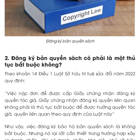
Đăng ký bản quyền sách
2. Đăng ký bản quyền sách có phải là một thủ
tục bắt buộc không?
Theo khoản 14 Điều 1 Luật Sở hữu trí tuệ sửa đổi năm 2022
quy định:
“Việc nộp đơn để được cấp Giấy chứng nhận đăng ký
quyền tác giả, Giấy chứng nhận đăng ký quyền liên quan
không phải là thủ tục bắt buộc để được hưởng quyền tác
giả, quyền liên quan theo quy định của Luật này”
Như vậy, việc đăng ký bảo hộ bản quyền sách
là không
bắt buộc. Nhưng nó lại rất cần thiết trong trường hợp xảy
ra tranh chấp. Khi có tranh chấp, tác giả, chủ sở hữu