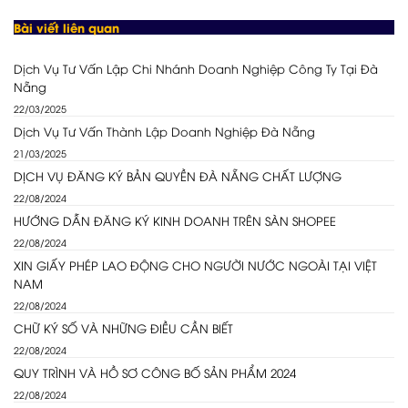
Bài viết liên quan
Dịch Vụ Tư Vấn Lập Chi Nhánh Doanh Nghiệp Công Ty Tại Đà
Nẵng
22/03/2025
Dịch Vụ Tư Vấn Thành Lập Doanh Nghiệp Đà Nẵng
21/03/2025
DỊCH VỤ ĐĂNG KÝ BẢN QUYỀN ĐÀ NẴNG CHẤT LƯỢNG
22/08/2024
HƯỚNG DẪN ĐĂNG KÝ KINH DOANH TRÊN SÀN SHOPEE
22/08/2024
XIN GIẤY PHÉP LAO ĐỘNG CHO NGƯỜI NƯỚC NGOÀI TẠI VIỆT
NAM
22/08/2024
CHỮ KÝ SỐ VÀ NHỮNG ĐIỀU CẦN BIẾT
22/08/2024
QUY TRÌNH VÀ HỒ SƠ CÔNG BỐ SẢN PHẨM 2024
22/08/2024