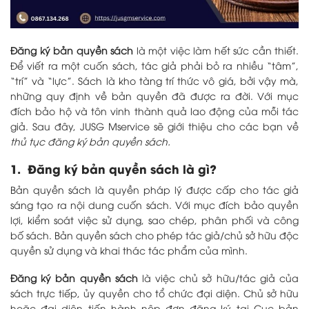
Đăng ký bản quyền sách
là một việc làm hết sức cần thiết.
Để viết ra một cuốn sách, tác giả phải bỏ ra nhiều “tâm”,
“trí” và “lực”. Sách là kho tàng trí thức vô giá, bởi vậy mà,
những quy định về bản quyền đã được ra đời. Với mục
đích bảo hộ và tôn vinh thành quả lao động của mỗi tác
giả. Sau đây, JUSG Mservice sẽ giới thiệu cho các bạn về
thủ tục đăng ký bản quyền sách.
1. Đăng ký bản quyền sách là gì?
Bản quyền sách là quyền pháp lý được cấp cho tác giả
sáng tạo ra nội dung cuốn sách. Với mục đích bảo quyền
lợi, kiểm soát việc sử dụng, sao chép, phân phối và công
bố sách. Bản quyền sách cho phép tác giả/chủ sở hữu độc
quyền sử dụng và khai thác tác phẩm của mình.
Đăng ký bản quyền sách
là việc chủ sở hữu/tác giả của
sách trực tiếp, ủy quyền cho tổ chức đại diện. Chủ sở hữu
hoặc đại diện tiến hành nộp đơn đăng ký tại Cục bản