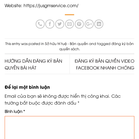
Website:
https://jusgmservice.com/
This entry was posted in
Sở hữu trí tuệ - Bản quyền
and tagged
đăng ký bản
quyền sách
.
HƯỚNG DẪN ĐĂNG KÝ BẢN
ĐĂNG KÝ BẢN QUYỀN VIDEO
QUYỀN BÀI HÁT
FACEBOOK NHANH CHÓNG
Để lại một bình luận
Email của bạn sẽ không được hiển thị công khai.
Các
trường bắt buộc được đánh dấu
*
Bình luận
*