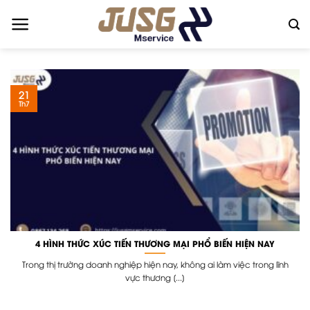
Skip
to
content
21
Th7
4 HÌNH THỨC XÚC TIẾN THƯƠNG MẠI PHỔ BIẾN HIỆN NAY
Trong thị trường doanh nghiệp hiện nay, không ai làm việc trong lĩnh
vực thương [...]