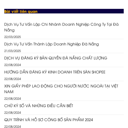
Bài viết liên quan
Dịch Vụ Tư Vấn Lập Chi Nhánh Doanh Nghiệp Công Ty Tại Đà
Nẵng
22/03/2025
Dịch Vụ Tư Vấn Thành Lập Doanh Nghiệp Đà Nẵng
21/03/2025
DỊCH VỤ ĐĂNG KÝ BẢN QUYỀN ĐÀ NẴNG CHẤT LƯỢNG
22/08/2024
HƯỚNG DẪN ĐĂNG KÝ KINH DOANH TRÊN SÀN SHOPEE
22/08/2024
XIN GIẤY PHÉP LAO ĐỘNG CHO NGƯỜI NƯỚC NGOÀI TẠI VIỆT
NAM
22/08/2024
CHỮ KÝ SỐ VÀ NHỮNG ĐIỀU CẦN BIẾT
22/08/2024
QUY TRÌNH VÀ HỒ SƠ CÔNG BỐ SẢN PHẨM 2024
22/08/2024