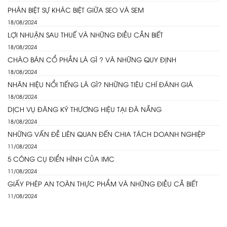
PHÂN BIỆT SỰ KHÁC BIỆT GIỮA SEO VÀ SEM
18/08/2024
LỢI NHUẬN SAU THUẾ VÀ NHỮNG ĐIỀU CẦN BIẾT
18/08/2024
CHÀO BÁN CỔ PHẦN LÀ GÌ ? VÀ NHỮNG QUY ĐỊNH
18/08/2024
NHÃN HIỆU NỔI TIẾNG LÀ GÌ? NHỮNG TIÊU CHÍ ĐÁNH GIÁ
18/08/2024
DỊCH VỤ ĐĂNG KÝ THƯƠNG HIỆU TẠI ĐÀ NẴNG
18/08/2024
NHỮNG VẤN ĐỀ LIÊN QUAN ĐẾN CHIA TÁCH DOANH NGHIỆP
11/08/2024
5 CÔNG CỤ ĐIỂN HÌNH CỦA IMC
11/08/2024
GIẤY PHÉP AN TOÀN THỰC PHẨM VÀ NHỮNG ĐIỀU CẦ BIẾT
11/08/2024