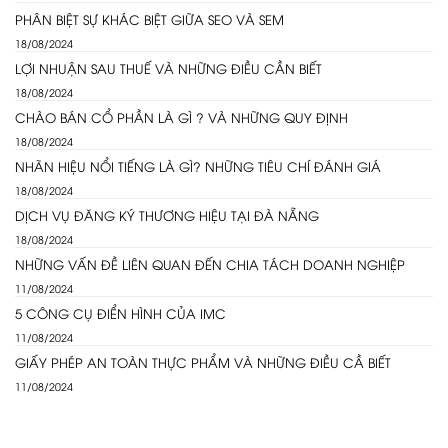
PHÂN BIỆT SỰ KHÁC BIỆT GIỮA SEO VÀ SEM
18/08/2024
LỢI NHUẬN SAU THUẾ VÀ NHỮNG ĐIỀU CẦN BIẾT
18/08/2024
CHÀO BÁN CỔ PHẦN LÀ GÌ ? VÀ NHỮNG QUY ĐỊNH
18/08/2024
NHÃN HIỆU NỔI TIẾNG LÀ GÌ? NHỮNG TIÊU CHÍ ĐÁNH GIÁ
18/08/2024
DỊCH VỤ ĐĂNG KÝ THƯƠNG HIỆU TẠI ĐÀ NẴNG
18/08/2024
NHỮNG VẤN ĐỀ LIÊN QUAN ĐẾN CHIA TÁCH DOANH NGHIỆP
11/08/2024
5 CÔNG CỤ ĐIỂN HÌNH CỦA IMC
11/08/2024
GIẤY PHÉP AN TOÀN THỰC PHẨM VÀ NHỮNG ĐIỀU CẦ BIẾT
11/08/2024