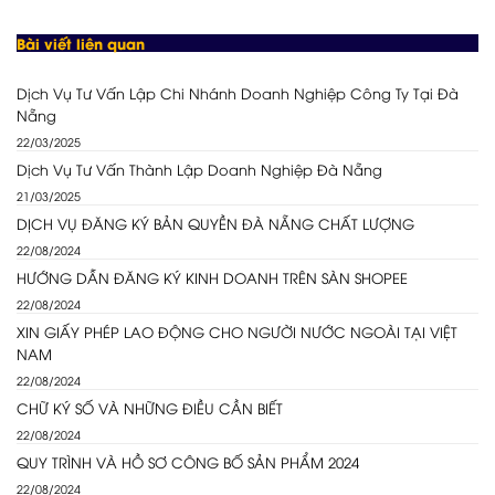
Bài viết liên quan
Dịch Vụ Tư Vấn Lập Chi Nhánh Doanh Nghiệp Công Ty Tại Đà
Nẵng
22/03/2025
Dịch Vụ Tư Vấn Thành Lập Doanh Nghiệp Đà Nẵng
21/03/2025
DỊCH VỤ ĐĂNG KÝ BẢN QUYỀN ĐÀ NẴNG CHẤT LƯỢNG
22/08/2024
HƯỚNG DẪN ĐĂNG KÝ KINH DOANH TRÊN SÀN SHOPEE
22/08/2024
XIN GIẤY PHÉP LAO ĐỘNG CHO NGƯỜI NƯỚC NGOÀI TẠI VIỆT
NAM
22/08/2024
CHỮ KÝ SỐ VÀ NHỮNG ĐIỀU CẦN BIẾT
22/08/2024
QUY TRÌNH VÀ HỒ SƠ CÔNG BỐ SẢN PHẨM 2024
22/08/2024