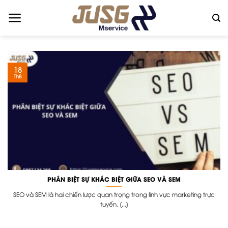
Skip
to
content
18
Th8
PHÂN BIỆT SỰ KHÁC BIỆT GIỮA SEO VÀ SEM
SEO và SEM là hai chiến lược quan trọng trong lĩnh vực marketing trực
tuyến. [...]