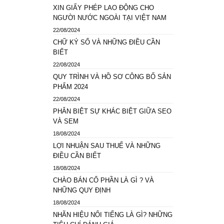
XIN GIẤY PHÉP LAO ĐỘNG CHO
NGƯỜI NƯỚC NGOÀI TẠI VIỆT NAM
22/08/2024
CHỮ KÝ SỐ VÀ NHỮNG ĐIỀU CẦN
BIẾT
22/08/2024
QUY TRÌNH VÀ HỒ SƠ CÔNG BỐ SẢN
PHẨM 2024
22/08/2024
PHÂN BIỆT SỰ KHÁC BIỆT GIỮA SEO
VÀ SEM
18/08/2024
LỢI NHUẬN SAU THUẾ VÀ NHỮNG
ĐIỀU CẦN BIẾT
18/08/2024
CHÀO BÁN CỔ PHẦN LÀ GÌ ? VÀ
NHỮNG QUY ĐỊNH
18/08/2024
NHÃN HIỆU NỔI TIẾNG LÀ GÌ? NHỮNG