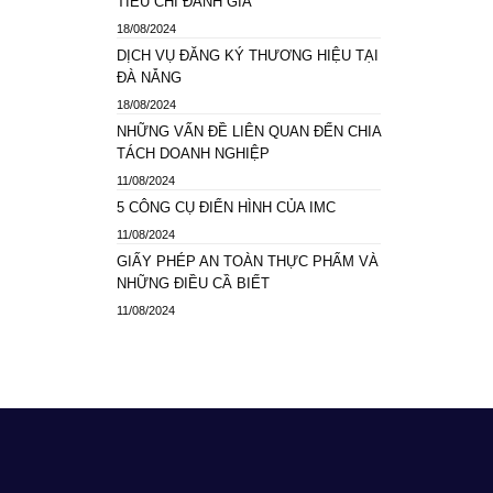
TIÊU CHÍ ĐÁNH GIÁ
18/08/2024
DỊCH VỤ ĐĂNG KÝ THƯƠNG HIỆU TẠI
ĐÀ NẴNG
18/08/2024
NHỮNG VẤN ĐỀ LIÊN QUAN ĐẾN CHIA
TÁCH DOANH NGHIỆP
11/08/2024
5 CÔNG CỤ ĐIỂN HÌNH CỦA IMC
11/08/2024
GIẤY PHÉP AN TOÀN THỰC PHẨM VÀ
NHỮNG ĐIỀU CẦ BIẾT
11/08/2024