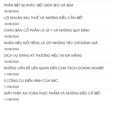
PHÂN BIỆT SỰ KHÁC BIỆT GIỮA SEO VÀ SEM
18/08/2024
LỢI NHUẬN SAU THUẾ VÀ NHỮNG ĐIỀU CẦN BIẾT
18/08/2024
CHÀO BÁN CỔ PHẦN LÀ GÌ ? VÀ NHỮNG QUY ĐỊNH
18/08/2024
NHÃN HIỆU NỔI TIẾNG LÀ GÌ? NHỮNG TIÊU CHÍ ĐÁNH GIÁ
18/08/2024
DỊCH VỤ ĐĂNG KÝ THƯƠNG HIỆU TẠI ĐÀ NẴNG
18/08/2024
NHỮNG VẤN ĐỀ LIÊN QUAN ĐẾN CHIA TÁCH DOANH NGHIỆP
11/08/2024
5 CÔNG CỤ ĐIỂN HÌNH CỦA IMC
11/08/2024
GIẤY PHÉP AN TOÀN THỰC PHẨM VÀ NHỮNG ĐIỀU CẦ BIẾT
11/08/2024