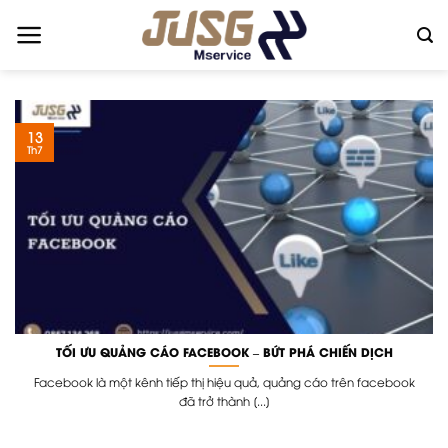
Skip
to
content
13
Th7
TỐI ƯU QUẢNG CÁO FACEBOOK – BỨT PHÁ CHIẾN DỊCH
Facebook là một kênh tiếp thị hiệu quả, quảng cáo trên facebook
đã trở thành [...]