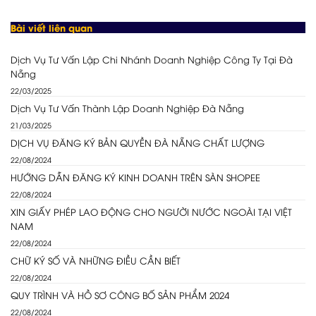
Bài viết liên quan
Dịch Vụ Tư Vấn Lập Chi Nhánh Doanh Nghiệp Công Ty Tại Đà
Nẵng
22/03/2025
Dịch Vụ Tư Vấn Thành Lập Doanh Nghiệp Đà Nẵng
21/03/2025
DỊCH VỤ ĐĂNG KÝ BẢN QUYỀN ĐÀ NẴNG CHẤT LƯỢNG
22/08/2024
HƯỚNG DẪN ĐĂNG KÝ KINH DOANH TRÊN SÀN SHOPEE
22/08/2024
XIN GIẤY PHÉP LAO ĐỘNG CHO NGƯỜI NƯỚC NGOÀI TẠI VIỆT
NAM
22/08/2024
CHỮ KÝ SỐ VÀ NHỮNG ĐIỀU CẦN BIẾT
22/08/2024
QUY TRÌNH VÀ HỒ SƠ CÔNG BỐ SẢN PHẨM 2024
22/08/2024