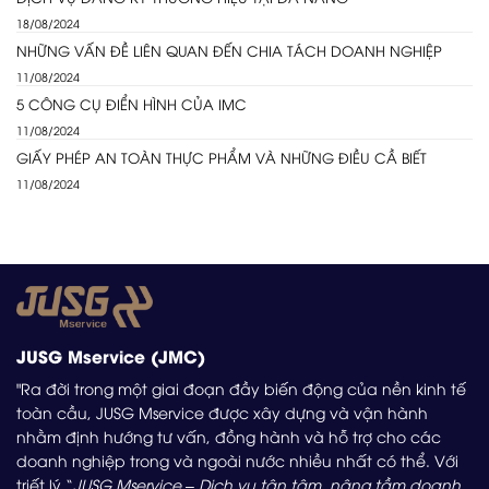
18/08/2024
NHỮNG VẤN ĐỀ LIÊN QUAN ĐẾN CHIA TÁCH DOANH NGHIỆP
11/08/2024
5 CÔNG CỤ ĐIỂN HÌNH CỦA IMC
11/08/2024
GIẤY PHÉP AN TOÀN THỰC PHẨM VÀ NHỮNG ĐIỀU CẦ BIẾT
11/08/2024
JUSG Mservice (JMC)
"Ra đời trong một giai đoạn đầy biến động của nền kinh tế
toàn cầu, JUSG Mservice được xây dựng và vận hành
nhằm định hướng tư vấn, đồng hành và hỗ trợ cho các
doanh nghiệp trong và ngoài nước nhiều nhất có thể. Với
triết lý “
JUSG Mservice – Dịch vụ tận tâm, nâng tầm doanh