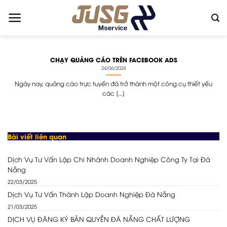
Skip
to
content
CHẠY QUẢNG CÁO TRÊN FACEBOOK ADS
24/06/2024
Ngày nay, quảng cáo trực tuyến đã trở thành một công cụ thiết yếu
các [...]
Bài viết liên quan
Dịch Vụ Tư Vấn Lập Chi Nhánh Doanh Nghiệp Công Ty Tại Đà
Nẵng
22/03/2025
Dịch Vụ Tư Vấn Thành Lập Doanh Nghiệp Đà Nẵng
21/03/2025
DỊCH VỤ ĐĂNG KÝ BẢN QUYỀN ĐÀ NẴNG CHẤT LƯỢNG