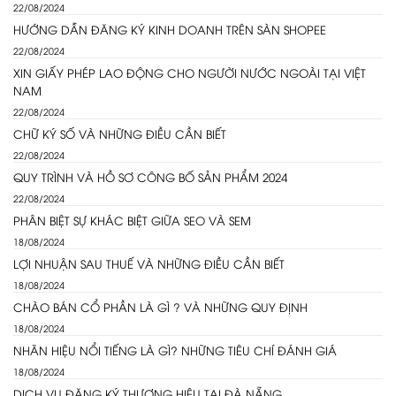
22/08/2024
HƯỚNG DẪN ĐĂNG KÝ KINH DOANH TRÊN SÀN SHOPEE
22/08/2024
XIN GIẤY PHÉP LAO ĐỘNG CHO NGƯỜI NƯỚC NGOÀI TẠI VIỆT
NAM
22/08/2024
CHỮ KÝ SỐ VÀ NHỮNG ĐIỀU CẦN BIẾT
22/08/2024
QUY TRÌNH VÀ HỒ SƠ CÔNG BỐ SẢN PHẨM 2024
22/08/2024
PHÂN BIỆT SỰ KHÁC BIỆT GIỮA SEO VÀ SEM
18/08/2024
LỢI NHUẬN SAU THUẾ VÀ NHỮNG ĐIỀU CẦN BIẾT
18/08/2024
CHÀO BÁN CỔ PHẦN LÀ GÌ ? VÀ NHỮNG QUY ĐỊNH
18/08/2024
NHÃN HIỆU NỔI TIẾNG LÀ GÌ? NHỮNG TIÊU CHÍ ĐÁNH GIÁ
18/08/2024
DỊCH VỤ ĐĂNG KÝ THƯƠNG HIỆU TẠI ĐÀ NẴNG