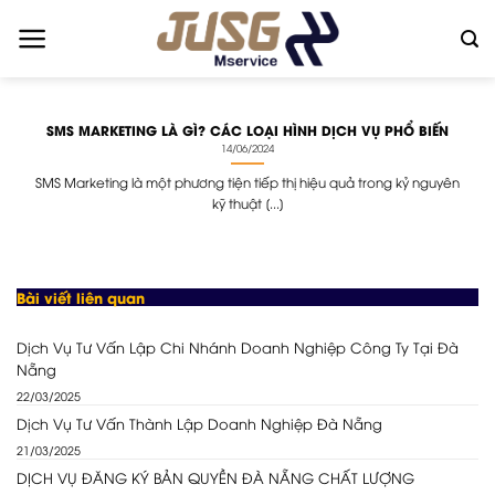
Skip
to
content
SMS MARKETING LÀ GÌ? CÁC LOẠI HÌNH DỊCH VỤ PHỔ BIẾN
14/06/2024
SMS Marketing là một phương tiện tiếp thị hiệu quả trong kỷ nguyên
kỹ thuật [...]
Bài viết liên quan
Dịch Vụ Tư Vấn Lập Chi Nhánh Doanh Nghiệp Công Ty Tại Đà
Nẵng
22/03/2025
Dịch Vụ Tư Vấn Thành Lập Doanh Nghiệp Đà Nẵng
21/03/2025
DỊCH VỤ ĐĂNG KÝ BẢN QUYỀN ĐÀ NẴNG CHẤT LƯỢNG