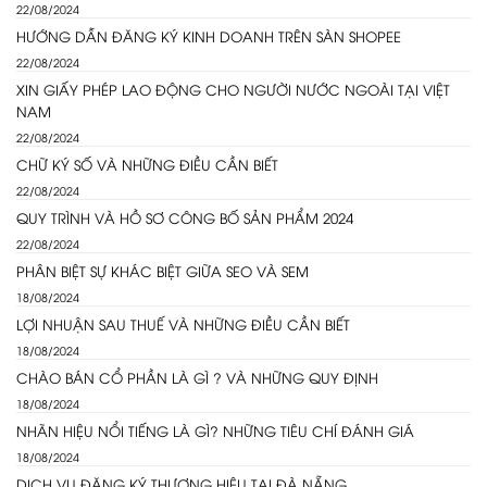
22/08/2024
HƯỚNG DẪN ĐĂNG KÝ KINH DOANH TRÊN SÀN SHOPEE
22/08/2024
XIN GIẤY PHÉP LAO ĐỘNG CHO NGƯỜI NƯỚC NGOÀI TẠI VIỆT
NAM
22/08/2024
CHỮ KÝ SỐ VÀ NHỮNG ĐIỀU CẦN BIẾT
22/08/2024
QUY TRÌNH VÀ HỒ SƠ CÔNG BỐ SẢN PHẨM 2024
22/08/2024
PHÂN BIỆT SỰ KHÁC BIỆT GIỮA SEO VÀ SEM
18/08/2024
LỢI NHUẬN SAU THUẾ VÀ NHỮNG ĐIỀU CẦN BIẾT
18/08/2024
CHÀO BÁN CỔ PHẦN LÀ GÌ ? VÀ NHỮNG QUY ĐỊNH
18/08/2024
NHÃN HIỆU NỔI TIẾNG LÀ GÌ? NHỮNG TIÊU CHÍ ĐÁNH GIÁ
18/08/2024
DỊCH VỤ ĐĂNG KÝ THƯƠNG HIỆU TẠI ĐÀ NẴNG