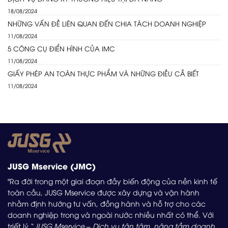
18/08/2024
NHỮNG VẤN ĐỀ LIÊN QUAN ĐẾN CHIA TÁCH DOANH NGHIỆP
11/08/2024
5 CÔNG CỤ ĐIỂN HÌNH CỦA IMC
11/08/2024
GIẤY PHÉP AN TOÀN THỰC PHẨM VÀ NHỮNG ĐIỀU CẦ BIẾT
11/08/2024
JUSG Mservice (JMC)
"Ra đời trong một giai đoạn đầy biến động của nền kinh tế
toàn cầu, JUSG Mservice được xây dựng và vận hành
nhằm định hướng tư vấn, đồng hành và hỗ trợ cho các
doanh nghiệp trong và ngoài nước nhiều nhất có thể. Với
triết lý “
JUSG Mservice – Dịch vụ tận tâm, nâng tầm doanh