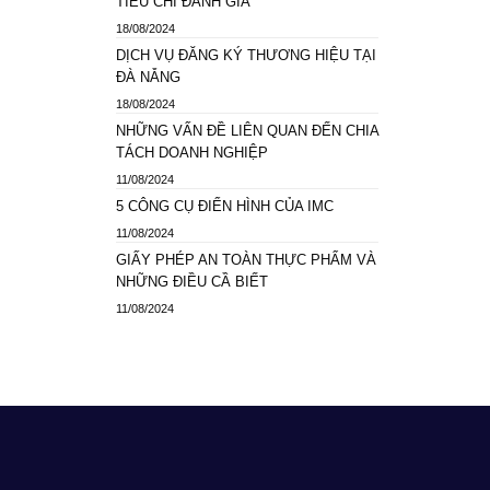
TIÊU CHÍ ĐÁNH GIÁ
18/08/2024
DỊCH VỤ ĐĂNG KÝ THƯƠNG HIỆU TẠI
ĐÀ NẴNG
18/08/2024
NHỮNG VẤN ĐỀ LIÊN QUAN ĐẾN CHIA
TÁCH DOANH NGHIỆP
11/08/2024
5 CÔNG CỤ ĐIỂN HÌNH CỦA IMC
11/08/2024
GIẤY PHÉP AN TOÀN THỰC PHẨM VÀ
NHỮNG ĐIỀU CẦ BIẾT
11/08/2024