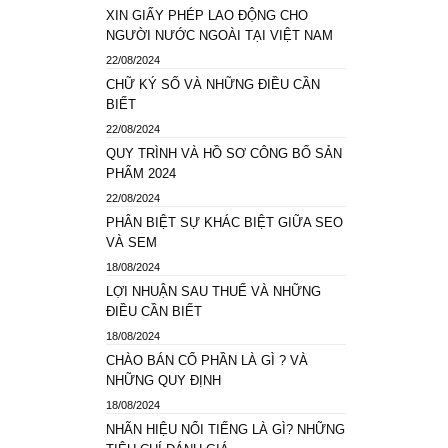
XIN GIẤY PHÉP LAO ĐỘNG CHO
NGƯỜI NƯỚC NGOÀI TẠI VIỆT NAM
22/08/2024
CHỮ KÝ SỐ VÀ NHỮNG ĐIỀU CẦN
BIẾT
22/08/2024
QUY TRÌNH VÀ HỒ SƠ CÔNG BỐ SẢN
PHẨM 2024
22/08/2024
PHÂN BIỆT SỰ KHÁC BIỆT GIỮA SEO
VÀ SEM
18/08/2024
LỢI NHUẬN SAU THUẾ VÀ NHỮNG
ĐIỀU CẦN BIẾT
18/08/2024
CHÀO BÁN CỔ PHẦN LÀ GÌ ? VÀ
NHỮNG QUY ĐỊNH
18/08/2024
NHÃN HIỆU NỔI TIẾNG LÀ GÌ? NHỮNG