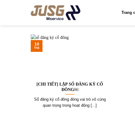
Skip
to
Trang 
content
10
Th6
[CHI TIẾT] LẬP SỔ ĐĂNG KÝ CỔ
ĐÔNG￼
Sổ đăng ký cổ đông đóng vai trò vô cùng
quan trọng trong hoạt động [...]