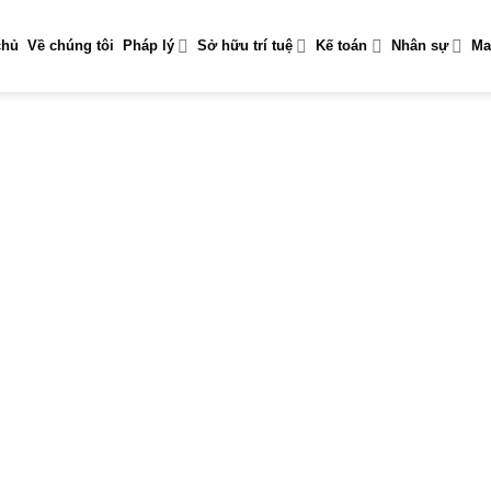
chủ
Về chúng tôi
Pháp lý
Sở hữu trí tuệ
Kế toán
Nhân sự
Ma