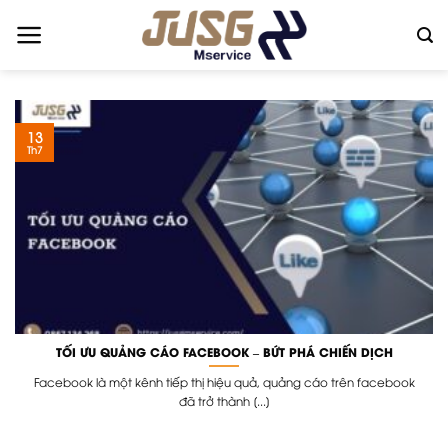
Skip
to
content
13
Th7
TỐI ƯU QUẢNG CÁO FACEBOOK – BỨT PHÁ CHIẾN DỊCH
Facebook là một kênh tiếp thị hiệu quả, quảng cáo trên facebook
đã trở thành [...]