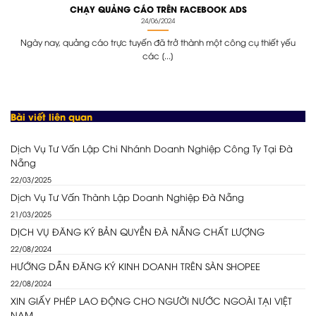
CHẠY QUẢNG CÁO TRÊN FACEBOOK ADS
24/06/2024
Ngày nay, quảng cáo trực tuyến đã trở thành một công cụ thiết yếu
các [...]
Bài viết liên quan
Dịch Vụ Tư Vấn Lập Chi Nhánh Doanh Nghiệp Công Ty Tại Đà
Nẵng
22/03/2025
Dịch Vụ Tư Vấn Thành Lập Doanh Nghiệp Đà Nẵng
21/03/2025
DỊCH VỤ ĐĂNG KÝ BẢN QUYỀN ĐÀ NẴNG CHẤT LƯỢNG
22/08/2024
HƯỚNG DẪN ĐĂNG KÝ KINH DOANH TRÊN SÀN SHOPEE
22/08/2024
XIN GIẤY PHÉP LAO ĐỘNG CHO NGƯỜI NƯỚC NGOÀI TẠI VIỆT
NAM