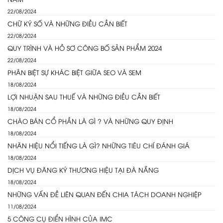
22/08/2024
CHỮ KÝ SỐ VÀ NHỮNG ĐIỀU CẦN BIẾT
22/08/2024
QUY TRÌNH VÀ HỒ SƠ CÔNG BỐ SẢN PHẨM 2024
22/08/2024
PHÂN BIỆT SỰ KHÁC BIỆT GIỮA SEO VÀ SEM
18/08/2024
LỢI NHUẬN SAU THUẾ VÀ NHỮNG ĐIỀU CẦN BIẾT
18/08/2024
CHÀO BÁN CỔ PHẦN LÀ GÌ ? VÀ NHỮNG QUY ĐỊNH
18/08/2024
NHÃN HIỆU NỔI TIẾNG LÀ GÌ? NHỮNG TIÊU CHÍ ĐÁNH GIÁ
18/08/2024
DỊCH VỤ ĐĂNG KÝ THƯƠNG HIỆU TẠI ĐÀ NẴNG
18/08/2024
NHỮNG VẤN ĐỀ LIÊN QUAN ĐẾN CHIA TÁCH DOANH NGHIỆP
11/08/2024
5 CÔNG CỤ ĐIỂN HÌNH CỦA IMC