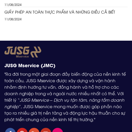
11/08/2024
GIẤY PHÉP AN TOÀN THỰC PHẨM VÀ NHỮNG ĐIỀU CẦ BIẾT
11/08/2024
JUSG Mservice (JMC)
"Ra đời trong một giai đoạn đầy biến động của nền kinh tế
toàn cầu, JUSG Mservice được xây dựng và vận hành
nhằm định hướng tư vấn, đồng hành và hỗ trợ cho các
doanh nghiệp trong và ngoài nước nhiều nhất có thể. Với
triết lý “
JUSG Mservice – Dịch vụ tận tâm, nâng tầm doanh
nghiệp
”, JUSG Mservice mong muốn được góp phần nào
tạo ra nhiều giá trị nền tảng và động lực hậu thuẫn cho sự
phát triển chung của nền kinh tế thị trường."