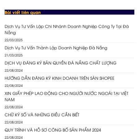
Bài viết liên quan
Dịch Vụ Tư Vấn Lập Chi Nhánh Doanh Nghiệp Công Ty Tại Đà
Nẵng
22/03/2025
Dịch Vụ Tư Vấn Thành Lập Doanh Nghiệp Đà Nẵng
21/03/2025
DỊCH VỤ ĐĂNG KÝ BẢN QUYỀN ĐÀ NẴNG CHẤT LƯỢNG
22/08/2024
HƯỚNG DẪN ĐĂNG KÝ KINH DOANH TRÊN SÀN SHOPEE
22/08/2024
XIN GIẤY PHÉP LAO ĐỘNG CHO NGƯỜI NƯỚC NGOÀI TẠI VIỆT
NAM
22/08/2024
CHỮ KÝ SỐ VÀ NHỮNG ĐIỀU CẦN BIẾT
22/08/2024
QUY TRÌNH VÀ HỒ SƠ CÔNG BỐ SẢN PHẨM 2024
22/08/2024