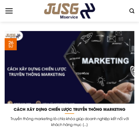
Skip
to
content
26
Th7
CÁCH XÂY DỰNG CHIẾN LƯỢC TRUYỀN THÔNG MARKETING
Truyền thông marketing là chìa khóa giúp doanh nghiệp kết nối với
khách hàng mục [...]