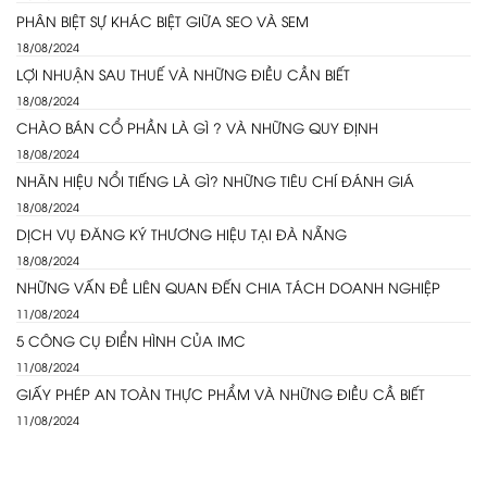
PHÂN BIỆT SỰ KHÁC BIỆT GIỮA SEO VÀ SEM
18/08/2024
LỢI NHUẬN SAU THUẾ VÀ NHỮNG ĐIỀU CẦN BIẾT
18/08/2024
CHÀO BÁN CỔ PHẦN LÀ GÌ ? VÀ NHỮNG QUY ĐỊNH
18/08/2024
NHÃN HIỆU NỔI TIẾNG LÀ GÌ? NHỮNG TIÊU CHÍ ĐÁNH GIÁ
18/08/2024
DỊCH VỤ ĐĂNG KÝ THƯƠNG HIỆU TẠI ĐÀ NẴNG
18/08/2024
NHỮNG VẤN ĐỀ LIÊN QUAN ĐẾN CHIA TÁCH DOANH NGHIỆP
11/08/2024
5 CÔNG CỤ ĐIỂN HÌNH CỦA IMC
11/08/2024
GIẤY PHÉP AN TOÀN THỰC PHẨM VÀ NHỮNG ĐIỀU CẦ BIẾT
11/08/2024