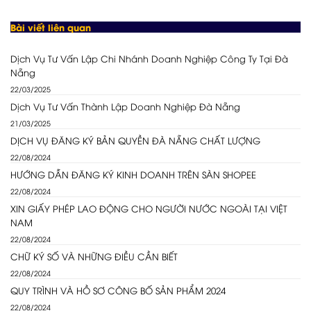
Bài viết liên quan
Dịch Vụ Tư Vấn Lập Chi Nhánh Doanh Nghiệp Công Ty Tại Đà
Nẵng
22/03/2025
Dịch Vụ Tư Vấn Thành Lập Doanh Nghiệp Đà Nẵng
21/03/2025
DỊCH VỤ ĐĂNG KÝ BẢN QUYỀN ĐÀ NẴNG CHẤT LƯỢNG
22/08/2024
HƯỚNG DẪN ĐĂNG KÝ KINH DOANH TRÊN SÀN SHOPEE
22/08/2024
XIN GIẤY PHÉP LAO ĐỘNG CHO NGƯỜI NƯỚC NGOÀI TẠI VIỆT
NAM
22/08/2024
CHỮ KÝ SỐ VÀ NHỮNG ĐIỀU CẦN BIẾT
22/08/2024
QUY TRÌNH VÀ HỒ SƠ CÔNG BỐ SẢN PHẨM 2024
22/08/2024