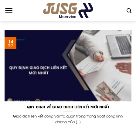
Skip
to
content
14
Th7
QUY ĐỊNH VỀ GIAO DỊCH LIÊN KẾT MỚI NHẤT
Giao dịch liên kết đóng vai trò quan trọng trong hoạt động kinh
doanh của [...]