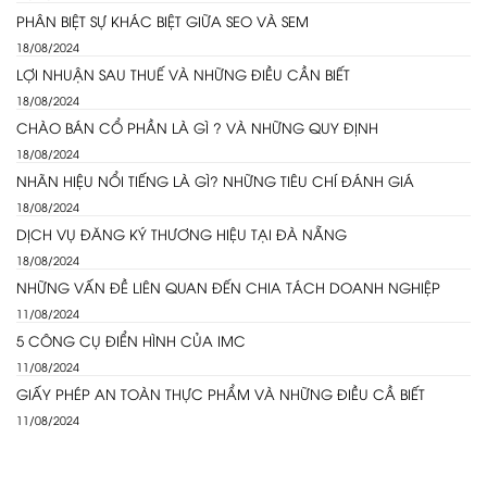
PHÂN BIỆT SỰ KHÁC BIỆT GIỮA SEO VÀ SEM
18/08/2024
LỢI NHUẬN SAU THUẾ VÀ NHỮNG ĐIỀU CẦN BIẾT
18/08/2024
CHÀO BÁN CỔ PHẦN LÀ GÌ ? VÀ NHỮNG QUY ĐỊNH
18/08/2024
NHÃN HIỆU NỔI TIẾNG LÀ GÌ? NHỮNG TIÊU CHÍ ĐÁNH GIÁ
18/08/2024
DỊCH VỤ ĐĂNG KÝ THƯƠNG HIỆU TẠI ĐÀ NẴNG
18/08/2024
NHỮNG VẤN ĐỀ LIÊN QUAN ĐẾN CHIA TÁCH DOANH NGHIỆP
11/08/2024
5 CÔNG CỤ ĐIỂN HÌNH CỦA IMC
11/08/2024
GIẤY PHÉP AN TOÀN THỰC PHẨM VÀ NHỮNG ĐIỀU CẦ BIẾT
11/08/2024