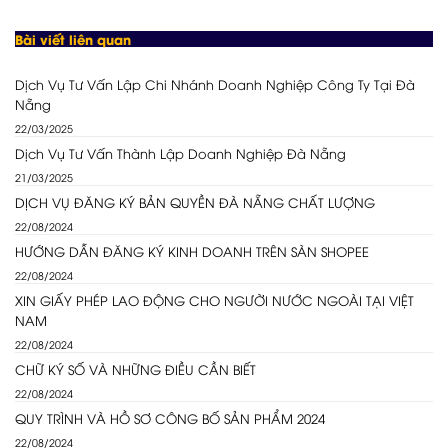
Bài viết liên quan
Dịch Vụ Tư Vấn Lập Chi Nhánh Doanh Nghiệp Công Ty Tại Đà
Nẵng
22/03/2025
Dịch Vụ Tư Vấn Thành Lập Doanh Nghiệp Đà Nẵng
21/03/2025
DỊCH VỤ ĐĂNG KÝ BẢN QUYỀN ĐÀ NẴNG CHẤT LƯỢNG
22/08/2024
HƯỚNG DẪN ĐĂNG KÝ KINH DOANH TRÊN SÀN SHOPEE
22/08/2024
XIN GIẤY PHÉP LAO ĐỘNG CHO NGƯỜI NƯỚC NGOÀI TẠI VIỆT
NAM
22/08/2024
CHỮ KÝ SỐ VÀ NHỮNG ĐIỀU CẦN BIẾT
22/08/2024
QUY TRÌNH VÀ HỒ SƠ CÔNG BỐ SẢN PHẨM 2024
22/08/2024