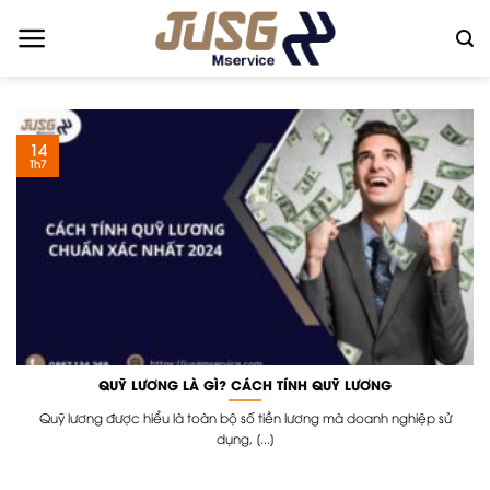
Skip
to
content
14
Th7
QUỸ LƯƠNG LÀ GÌ? CÁCH TÍNH QUỸ LƯƠNG
Quỹ lương được hiểu là toàn bộ số tiền lương mà doanh nghiệp sử
dụng, [...]