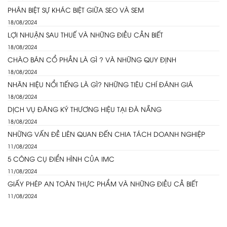
PHÂN BIỆT SỰ KHÁC BIỆT GIỮA SEO VÀ SEM
18/08/2024
LỢI NHUẬN SAU THUẾ VÀ NHỮNG ĐIỀU CẦN BIẾT
18/08/2024
CHÀO BÁN CỔ PHẦN LÀ GÌ ? VÀ NHỮNG QUY ĐỊNH
18/08/2024
NHÃN HIỆU NỔI TIẾNG LÀ GÌ? NHỮNG TIÊU CHÍ ĐÁNH GIÁ
18/08/2024
DỊCH VỤ ĐĂNG KÝ THƯƠNG HIỆU TẠI ĐÀ NẴNG
18/08/2024
NHỮNG VẤN ĐỀ LIÊN QUAN ĐẾN CHIA TÁCH DOANH NGHIỆP
11/08/2024
5 CÔNG CỤ ĐIỂN HÌNH CỦA IMC
11/08/2024
GIẤY PHÉP AN TOÀN THỰC PHẨM VÀ NHỮNG ĐIỀU CẦ BIẾT
11/08/2024