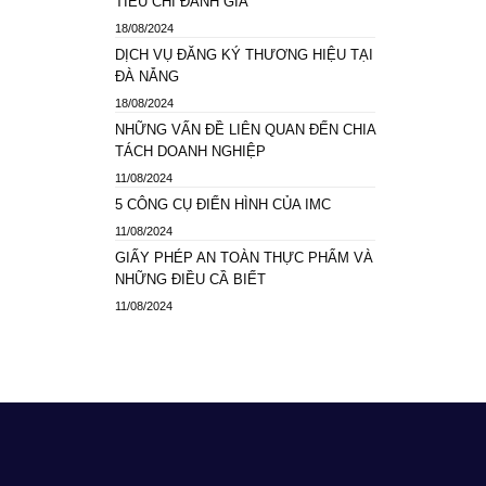
TIÊU CHÍ ĐÁNH GIÁ
18/08/2024
DỊCH VỤ ĐĂNG KÝ THƯƠNG HIỆU TẠI
ĐÀ NẴNG
18/08/2024
NHỮNG VẤN ĐỀ LIÊN QUAN ĐẾN CHIA
TÁCH DOANH NGHIỆP
11/08/2024
5 CÔNG CỤ ĐIỂN HÌNH CỦA IMC
11/08/2024
GIẤY PHÉP AN TOÀN THỰC PHẨM VÀ
NHỮNG ĐIỀU CẦ BIẾT
11/08/2024