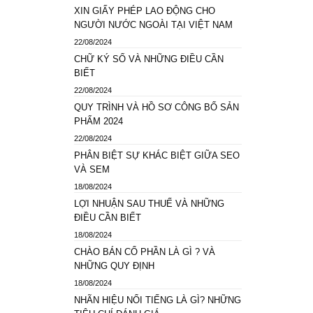
XIN GIẤY PHÉP LAO ĐỘNG CHO
NGƯỜI NƯỚC NGOÀI TẠI VIỆT NAM
22/08/2024
CHỮ KÝ SỐ VÀ NHỮNG ĐIỀU CẦN
BIẾT
22/08/2024
QUY TRÌNH VÀ HỒ SƠ CÔNG BỐ SẢN
PHẨM 2024
22/08/2024
PHÂN BIỆT SỰ KHÁC BIỆT GIỮA SEO
VÀ SEM
18/08/2024
LỢI NHUẬN SAU THUẾ VÀ NHỮNG
ĐIỀU CẦN BIẾT
18/08/2024
CHÀO BÁN CỔ PHẦN LÀ GÌ ? VÀ
NHỮNG QUY ĐỊNH
18/08/2024
NHÃN HIỆU NỔI TIẾNG LÀ GÌ? NHỮNG