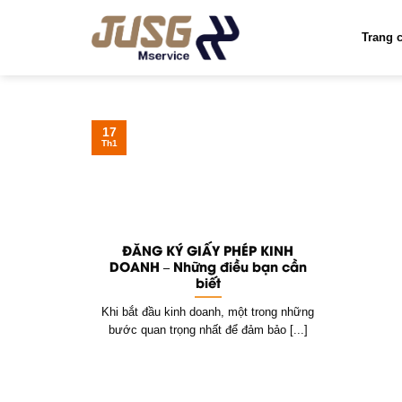
Skip
to
Trang 
content
17
Th1
ĐĂNG KÝ GIẤY PHÉP KINH
DOANH – Những điều bạn cần
biết
Khi bắt đầu kinh doanh, một trong những
bước quan trọng nhất để đảm bảo [...]