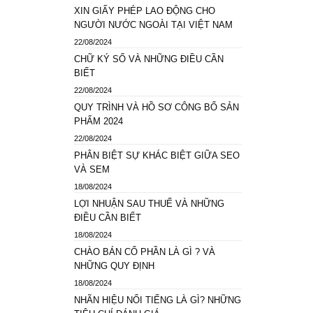
XIN GIẤY PHÉP LAO ĐỘNG CHO
NGƯỜI NƯỚC NGOÀI TẠI VIỆT NAM
22/08/2024
CHỮ KÝ SỐ VÀ NHỮNG ĐIỀU CẦN
BIẾT
22/08/2024
QUY TRÌNH VÀ HỒ SƠ CÔNG BỐ SẢN
PHẨM 2024
22/08/2024
PHÂN BIỆT SỰ KHÁC BIỆT GIỮA SEO
VÀ SEM
18/08/2024
LỢI NHUẬN SAU THUẾ VÀ NHỮNG
ĐIỀU CẦN BIẾT
18/08/2024
CHÀO BÁN CỔ PHẦN LÀ GÌ ? VÀ
NHỮNG QUY ĐỊNH
18/08/2024
NHÃN HIỆU NỔI TIẾNG LÀ GÌ? NHỮNG