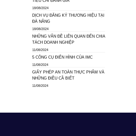
TIÊU CHÍ ĐÁNH GIÁ
18/08/2024
DỊCH VỤ ĐĂNG KÝ THƯƠNG HIỆU TẠI
ĐÀ NẴNG
18/08/2024
NHỮNG VẤN ĐỀ LIÊN QUAN ĐẾN CHIA
TÁCH DOANH NGHIỆP
11/08/2024
5 CÔNG CỤ ĐIỂN HÌNH CỦA IMC
11/08/2024
GIẤY PHÉP AN TOÀN THỰC PHẨM VÀ
NHỮNG ĐIỀU CẦ BIẾT
11/08/2024