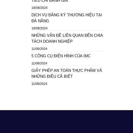
TIÊU CHÍ ĐÁNH GIÁ
18/08/2024
DỊCH VỤ ĐĂNG KÝ THƯƠNG HIỆU TẠI
ĐÀ NẴNG
18/08/2024
NHỮNG VẤN ĐỀ LIÊN QUAN ĐẾN CHIA
TÁCH DOANH NGHIỆP
11/08/2024
5 CÔNG CỤ ĐIỂN HÌNH CỦA IMC
11/08/2024
GIẤY PHÉP AN TOÀN THỰC PHẨM VÀ
NHỮNG ĐIỀU CẦ BIẾT
11/08/2024