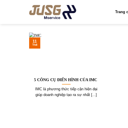
Skip
to
Trang 
content
11
Th8
5 CÔNG CỤ ĐIỂN HÌNH CỦA IMC
IMC là phương thức tiếp cận hiện đại
giúp doanh nghiệp tạo ra sự nhất [...]