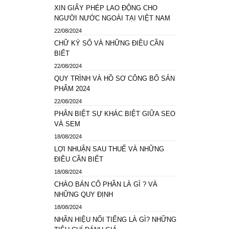
XIN GIẤY PHÉP LAO ĐỘNG CHO
NGƯỜI NƯỚC NGOÀI TẠI VIỆT NAM
22/08/2024
CHỮ KÝ SỐ VÀ NHỮNG ĐIỀU CẦN
BIẾT
22/08/2024
QUY TRÌNH VÀ HỒ SƠ CÔNG BỐ SẢN
PHẨM 2024
22/08/2024
PHÂN BIỆT SỰ KHÁC BIỆT GIỮA SEO
VÀ SEM
18/08/2024
LỢI NHUẬN SAU THUẾ VÀ NHỮNG
ĐIỀU CẦN BIẾT
18/08/2024
CHÀO BÁN CỔ PHẦN LÀ GÌ ? VÀ
NHỮNG QUY ĐỊNH
18/08/2024
NHÃN HIỆU NỔI TIẾNG LÀ GÌ? NHỮNG