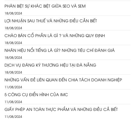
PHÂN BIỆT SỰ KHÁC BIỆT GIỮA SEO VÀ SEM
18/08/2024
LỢI NHUẬN SAU THUẾ VÀ NHỮNG ĐIỀU CẦN BIẾT
18/08/2024
CHÀO BÁN CỔ PHẦN LÀ GÌ ? VÀ NHỮNG QUY ĐỊNH
18/08/2024
NHÃN HIỆU NỔI TIẾNG LÀ GÌ? NHỮNG TIÊU CHÍ ĐÁNH GIÁ
18/08/2024
DỊCH VỤ ĐĂNG KÝ THƯƠNG HIỆU TẠI ĐÀ NẴNG
18/08/2024
NHỮNG VẤN ĐỀ LIÊN QUAN ĐẾN CHIA TÁCH DOANH NGHIỆP
11/08/2024
5 CÔNG CỤ ĐIỂN HÌNH CỦA IMC
11/08/2024
GIẤY PHÉP AN TOÀN THỰC PHẨM VÀ NHỮNG ĐIỀU CẦ BIẾT
11/08/2024