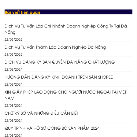
Bài viết liên quan
Dịch Vụ Tư Vấn Lập Chi Nhánh Doanh Nghiệp Công Ty Tại Đà
Nẵng
22/03/2025
Dịch Vụ Tư Vấn Thành Lập Doanh Nghiệp Đà Nẵng
21/03/2025
DỊCH VỤ ĐĂNG KÝ BẢN QUYỀN ĐÀ NẴNG CHẤT LƯỢNG
22/08/2024
HƯỚNG DẪN ĐĂNG KÝ KINH DOANH TRÊN SÀN SHOPEE
22/08/2024
XIN GIẤY PHÉP LAO ĐỘNG CHO NGƯỜI NƯỚC NGOÀI TẠI VIỆT
NAM
22/08/2024
CHỮ KÝ SỐ VÀ NHỮNG ĐIỀU CẦN BIẾT
22/08/2024
QUY TRÌNH VÀ HỒ SƠ CÔNG BỐ SẢN PHẨM 2024
22/08/2024