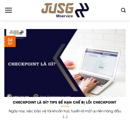
Skip
to
content
04
Th7
CHECKPOINT LÀ GÌ? TIPS ĐỂ HẠN CHẾ BỊ LỖI CHECKPOINT
Ngày nay, việc bảo vệ tài khoản trực tuyến là một ưu tiên hàng đầu.
[...]